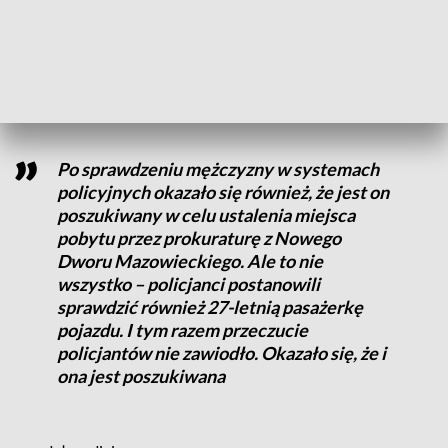
uprawnień. Za przekroczenie prędkości mieszkaniec gminy
Kościan został ukarany mandatem karnym, a za kierowanie
pojazdem bez uprawnień, został sporządzony wniosek o
ukaranie do sądu.
Po sprawdzeniu mężczyzny w systemach
policyjnych okazało się również, że jest on
poszukiwany w celu ustalenia miejsca
pobytu przez prokuraturę z Nowego
Dworu Mazowieckiego. Ale to nie
wszystko – policjanci postanowili
sprawdzić również 27-letnią pasażerkę
pojazdu. I tym razem przeczucie
policjantów nie zawiodło. Okazało się, że i
ona jest poszukiwana