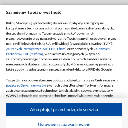
Szanujemy Twoją prywatność
Dołącz do nas:
Kliknij "Akceptuję i przechodzę do serwisu", aby wyrazić zgody na
korzystanie z technologii automatycznego śledzenia i zbierania danych,
TVP
dostęp do informacji na Twoim urządzeniu końcowym i ich
Abonament TVP
przechowywanie oraz na przetwarzanie Twoich danych osobowych przez
Regulamin TVP
nas, czyli Telewizję Polską S.A. w likwidacji (zwaną dalej również „TVP”),
Emisja w TVP
Polityka prywatności
Zaufanych Partnerów z IAB* (1201 firm)
oraz pozostałych
Zaufanych
Partnerów TVP (93 firm)
, w celach marketingowych (w tym do
Centrum informacji TVP
Moje zgody
zautomatyzowanego dopasowania reklam do Twoich zainteresowań i
mierzenia ich skuteczności) i pozostałych, które wskazujemy poniżej, a
Naziemna Telewizja Cyfrowa
Pomoc
także zgody na udostępnianie przez nas identyfikatora PPID do Google.
Sklep TVP
Biuro reklamy
Twoje dane osobowe zbierane podczas odwiedzania przez Ciebie naszych
Rada Programowa
Kontakt
poszczególnych serwisów
zwanych dalej „Portalem”, w tym informacje
zapisywane za pomocą technologii takich jak: pliki cookie, sygnalizatory
System NOS
WWW lub innych podobnych technologii umożliwiających świadczenie
dopasowanych i bezpiecznych usług, personalizację treści oraz reklam,
Informacje o nadawcy
Kanały
udostępnianie funkcji mediów społecznościowych oraz analizowanie
Akceptuję i przechodzę do serwisu
ruchu w Internecie.
Program dla prasy
©2026 Telewizja Polska S.A. w likwidacji
Biuro Reklamy
Twoje dane osobowe zbierane podczas odwiedzania przez Ciebie
Ustawienia zaawansowane
poszczególnych serwisów
na Portalu, takie jak adresy IP, identyfikatory