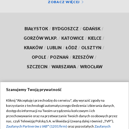
ZOBACZ WIĘCEJ
BIAŁYSTOK
/
BYDGOSZCZ
/
GDAŃSK
/
GORZÓW WLKP.
/
KATOWICE
/
KIELCE
/
KRAKÓW
/
LUBLIN
/
ŁÓDŹ
/
OLSZTYN
/
OPOLE
/
POZNAŃ
/
RZESZÓW
/
SZCZECIN
/
WARSZAWA
/
WROCŁAW
Szanujemy Twoją prywatność
Dołącz do nas:
Kliknij "Akceptuję i przechodzę do serwisu", aby wyrazić zgody na
korzystanie z technologii automatycznego śledzenia i zbierania danych,
TVP
dostęp do informacji na Twoim urządzeniu końcowym i ich
Abonament TVP
przechowywanie oraz na przetwarzanie Twoich danych osobowych przez
Regulamin TVP
nas, czyli Telewizję Polską S.A. w likwidacji (zwaną dalej również „TVP”),
Emisja w TVP
Polityka prywatności
Zaufanych Partnerów z IAB* (1201 firm)
oraz pozostałych
Zaufanych