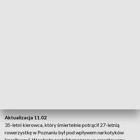
pieszych ze ścieżką rowerową 27-latka została potrącona
przez samochód osobowy. Niestety mimo reanimacji
zmarła”.
Święcichowski podkreślił, że 35-letni kierowca auta
osobowego był trzeźwy – został zatrzymany.
Na razie nie wiadomo, czy kobieta przejeżdżała rowerem po
ścieżce rowerowej, czy przeprowadzała pojazd po przejściu
dla pieszych. Okoliczności i przyczyny wypadku będą
wyjaśniane.
Na miejscu zdarzenia prowadzone były działania służb pod
nadzorem prokuratora, m.in. zabezpieczano ślady.
Aktualizacja 11.02
35-letni kierowca, który śmiertelnie potrącił 27-letnią
rowerzystkę w Poznaniu był pod wpływem narkotyków
(marihuany). W sobotę został tymczasowo aresztowany.