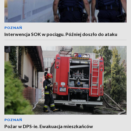
POZNAŃ
Interwencja SOK w pociągu. Później doszło do ataku
POZNAŃ
Pożar w DPS-ie. Ewakuacja mieszkańców