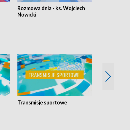
Rozmowa dnia - ks. Wojciech
Euro Fakty
Nowicki
Transmisje sportowe
Reportaże s