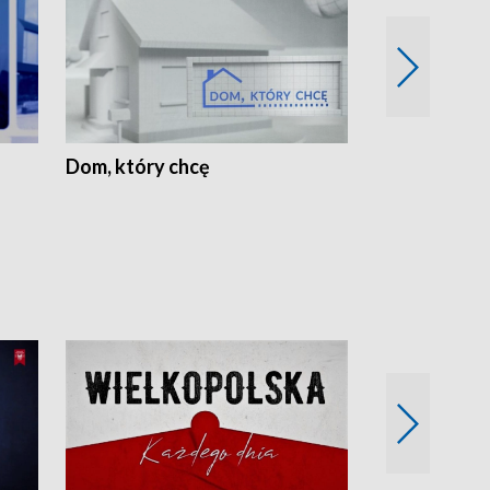
Dom, który chcę
Biznes Wielk