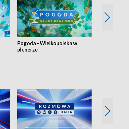
Pogoda - Wielkopolska w
Eko prognoza
plenerze