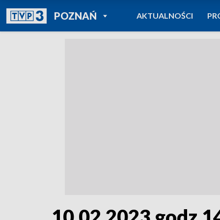
POWRÓT DO
POZNAŃ
AKTUALNOŚCI
PR
TVP REGIONY
10.02.2023 godz.1