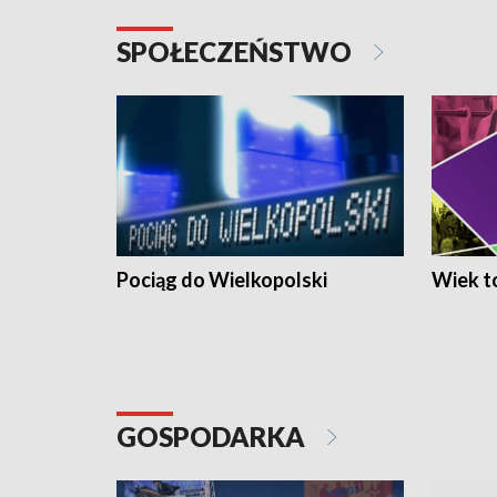
SPOŁECZEŃSTWO
Pociąg do Wielkopolski
Wiek to
GOSPODARKA