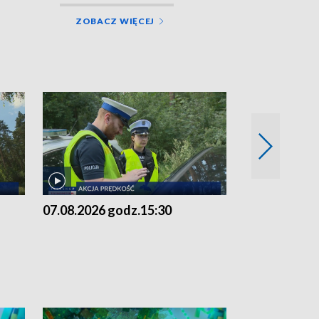
ZOBACZ WIĘCEJ
07.08.2026 godz.15:30
06.08.2026 g