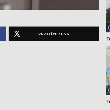
UDOSTĘPNIJ NA X
T
T