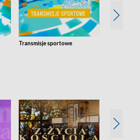
Transmisje sportowe
Reportaże s