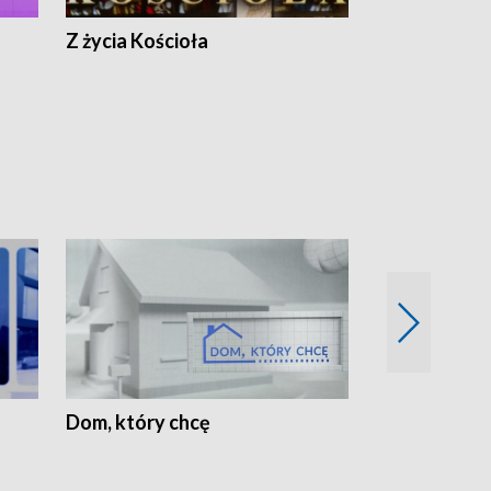
Z życia Kościoła
Jak rozmawia
Dom, który chcę
Biznes Wielk