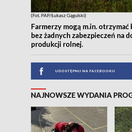
(Fot. PAP/Łukasz Gągulski)
Farmerzy mogą m.in. otrzymać k
bez żadnych zabezpieczeń na do
produkcji rolnej.
UDOSTĘPNIJ NA FACEBOOKU
NAJNOWSZE WYDANIA PR