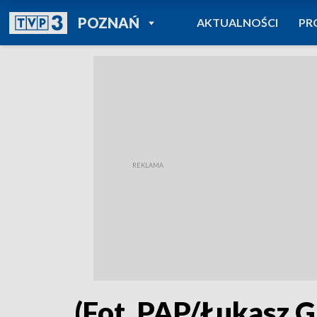
POWRÓT DO
POZNAŃ
AKTUALNOŚCI
PR
TVP REGIONY
(Fot. PAP/Łukasz G