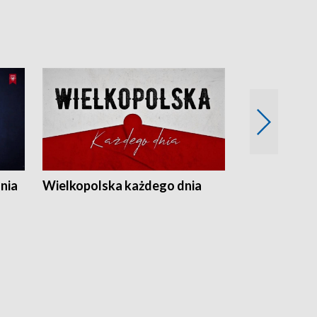
nia
Wielkopolska każdego dnia
Rozmowy z m