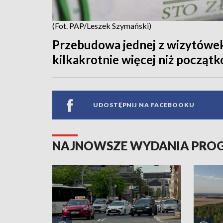
(Fot. PAP/Leszek Szymański)
Przebudowa jednej z wizytówek
kilkakrotnie więcej niż początk
UDOSTĘPNIJ NA FACEBOOKU
NAJNOWSZE WYDANIA PR