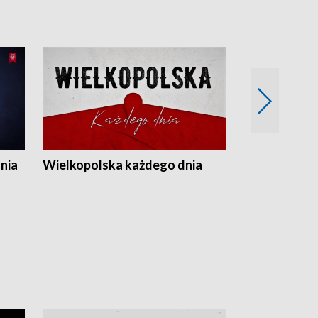
nia
Wielkopolska każdego dnia
Rozmowy z m