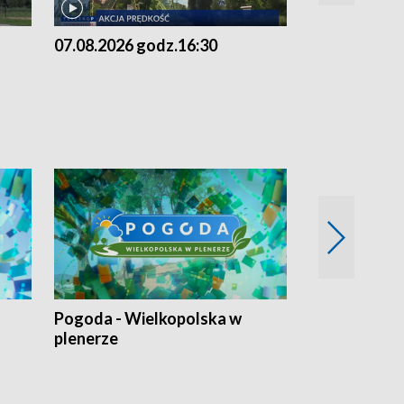
07.08.2026 godz.16:30
07.08.2026 g
Pogoda - Wielkopolska w
Eko prognoza
plenerze