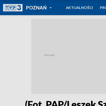
POWRÓT DO
POZNAŃ
AKTUALNOŚCI
PR
TVP REGIONY
(Fot. PAP/Leszek S