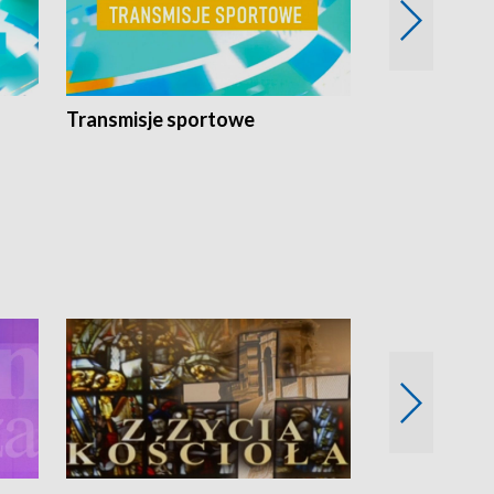
Transmisje sportowe
Reportaże s