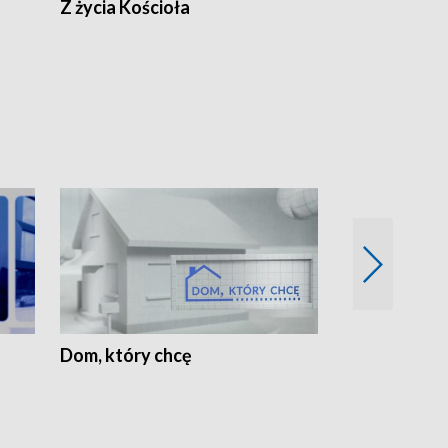
Z życia Kościoła
Jak rozmawia
Dom, który chcę
Biznes Wielk