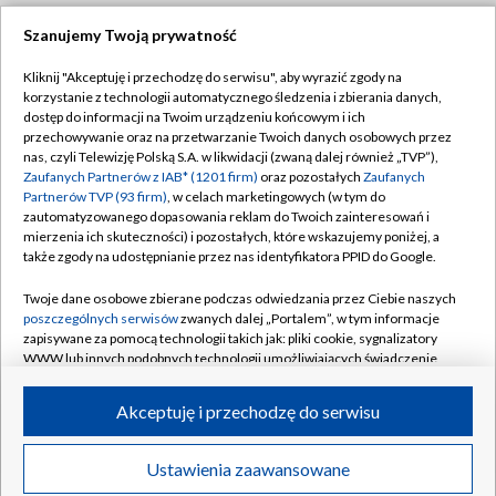
Szanujemy Twoją prywatność
Dołącz do nas:
Kliknij "Akceptuję i przechodzę do serwisu", aby wyrazić zgody na
korzystanie z technologii automatycznego śledzenia i zbierania danych,
TVP
dostęp do informacji na Twoim urządzeniu końcowym i ich
Abonament TVP
przechowywanie oraz na przetwarzanie Twoich danych osobowych przez
Regulamin TVP
nas, czyli Telewizję Polską S.A. w likwidacji (zwaną dalej również „TVP”),
Emisja w TVP
Zaufanych Partnerów z IAB* (1201 firm)
oraz pozostałych
Zaufanych
Polityka prywatności
Partnerów TVP (93 firm)
, w celach marketingowych (w tym do
Centrum informacji TVP
Moje zgody
zautomatyzowanego dopasowania reklam do Twoich zainteresowań i
mierzenia ich skuteczności) i pozostałych, które wskazujemy poniżej, a
Naziemna Telewizja Cyfrowa
Pomoc
także zgody na udostępnianie przez nas identyfikatora PPID do Google.
Sklep TVP
Biuro reklamy
Twoje dane osobowe zbierane podczas odwiedzania przez Ciebie naszych
Rada Programowa
poszczególnych serwisów
zwanych dalej „Portalem”, w tym informacje
Kontakt
zapisywane za pomocą technologii takich jak: pliki cookie, sygnalizatory
System NOS
WWW lub innych podobnych technologii umożliwiających świadczenie
dopasowanych i bezpiecznych usług, personalizację treści oraz reklam,
Informacje o nadawcy
Kanały
udostępnianie funkcji mediów społecznościowych oraz analizowanie
Akceptuję i przechodzę do serwisu
ruchu w Internecie.
Program dla prasy
©2026 Telewizja Polska S.A. w likwidacji
Biuro Reklamy
Twoje dane osobowe zbierane podczas odwiedzania przez Ciebie
Ustawienia zaawansowane
poszczególnych serwisów
na Portalu, takie jak adresy IP, identyfikatory
Ogłoszenie przetargowe