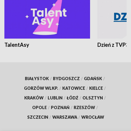
TalentAsy
Dzień z TVP3
BIAŁYSTOK
/
BYDGOSZCZ
/
GDAŃSK
/
GORZÓW WLKP.
/
KATOWICE
/
KIELCE
/
KRAKÓW
/
LUBLIN
/
ŁÓDŹ
/
OLSZTYN
/
OPOLE
/
POZNAŃ
/
RZESZÓW
/
SZCZECIN
/
WARSZAWA
/
WROCŁAW