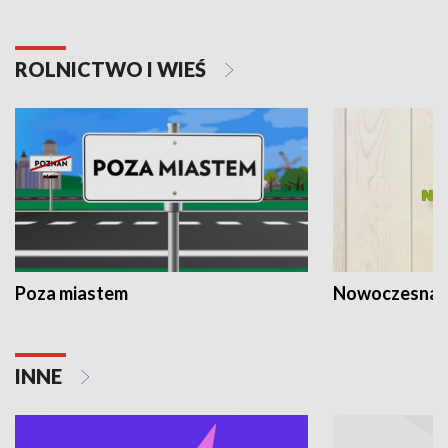
ROLNICTWO I WIEŚ
Poza miastem
Nowoczesna 
INNE