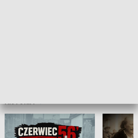
GOSPODARKA
Flesz Targowy
rAZem zmieni
HISTORIA