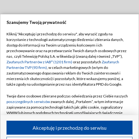
Szanujemy Twoją prywatność
Dołącz do nas:
Kliknij "Akceptuję i przechodzę do serwisu", aby wyrazić zgody na
korzystanie z technologii automatycznego śledzenia i zbierania danych,
TVP
dostęp do informacji na Twoim urządzeniu końcowym i ich
Abonament TVP
przechowywanie oraz na przetwarzanie Twoich danych osobowych przez
Regulamin TVP
nas, czyli Telewizję Polską S.A. w likwidacji (zwaną dalej również „TVP”),
Emisja w TVP
Polityka prywatności
Zaufanych Partnerów z IAB* (1201 firm)
oraz pozostałych
Zaufanych
Partnerów TVP (93 firm)
, w celach marketingowych (w tym do
Centrum informacji TVP
Moje zgody
zautomatyzowanego dopasowania reklam do Twoich zainteresowań i
mierzenia ich skuteczności) i pozostałych, które wskazujemy poniżej, a
Naziemna Telewizja Cyfrowa
Pomoc
także zgody na udostępnianie przez nas identyfikatora PPID do Google.
Sklep TVP
Biuro reklamy
Twoje dane osobowe zbierane podczas odwiedzania przez Ciebie naszych
Rada Programowa
Kontakt
poszczególnych serwisów
zwanych dalej „Portalem”, w tym informacje
zapisywane za pomocą technologii takich jak: pliki cookie, sygnalizatory
System NOS
WWW lub innych podobnych technologii umożliwiających świadczenie
dopasowanych i bezpiecznych usług, personalizację treści oraz reklam,
Informacje o nadawcy
Kanały
udostępnianie funkcji mediów społecznościowych oraz analizowanie
Akceptuję i przechodzę do serwisu
ruchu w Internecie.
Program dla prasy
©2026 Telewizja Polska S.A. w likwidacji