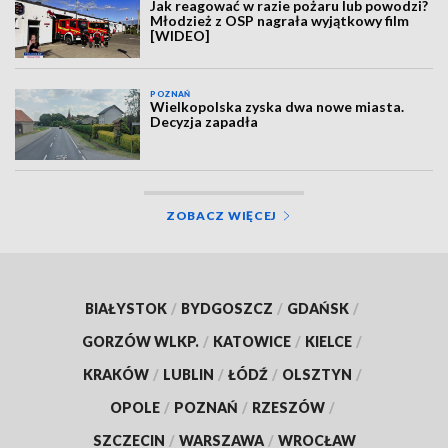
Jak reagować w razie pożaru lub powodzi?
Młodzież z OSP nagrała wyjątkowy film
[WIDEO]
POZNAŃ
Wielkopolska zyska dwa nowe miasta.
Decyzja zapadła
ZOBACZ WIĘCEJ
BIAŁYSTOK
/
BYDGOSZCZ
/
GDAŃSK
/
GORZÓW WLKP.
/
KATOWICE
/
KIELCE
/
KRAKÓW
/
LUBLIN
/
ŁÓDŹ
/
OLSZTYN
/
OPOLE
/
POZNAŃ
/
RZESZÓW
/
SZCZECIN
/
WARSZAWA
/
WROCŁAW