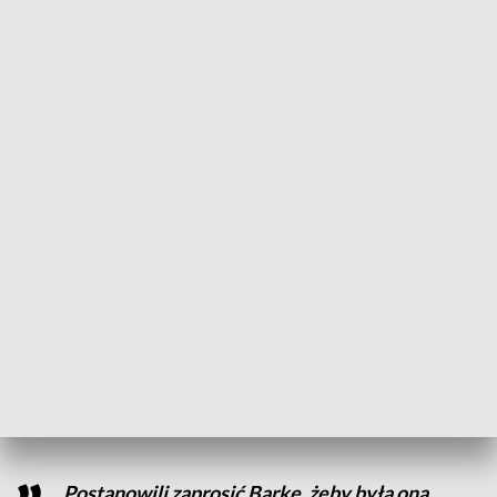
założyliśmy centra edukacji społecznej,
budujemy sieć studni, teraz jesteśmy w
trakcie tworzenia wyjątkowego miejsca.
To szpital, który zadba o kobiety i dzieci,
pomoże zredukować liczbę zgonów. I ten
szpital będzie ku pamięci Tomasza
Sadowskiego
– mówi król plemienia Pokomo w Kenii Makorani Mungase
VII.
Z doświadczeń poznańskiej fundacji chce korzystać coraz
więcej organizacji. Barka, po tym jak zaangażowała się w
pomoc uchodźcom z Ukrainy, została zaproszona do Sieci
Miast Przybrzeżnych i Wysp.
Postanowili zaprosić Barkę, żeby była ona