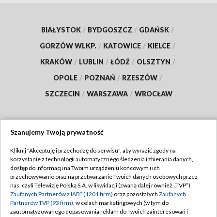
BIAŁYSTOK
/
BYDGOSZCZ
/
GDAŃSK
/
GORZÓW WLKP.
/
KATOWICE
/
KIELCE
/
KRAKÓW
/
LUBLIN
/
ŁÓDŹ
/
OLSZTYN
/
OPOLE
/
POZNAŃ
/
RZESZÓW
/
SZCZECIN
/
WARSZAWA
/
WROCŁAW
Szanujemy Twoją prywatność
Dołącz do nas:
Kliknij "Akceptuję i przechodzę do serwisu", aby wyrazić zgody na
korzystanie z technologii automatycznego śledzenia i zbierania danych,
TVP
dostęp do informacji na Twoim urządzeniu końcowym i ich
Abonament TVP
przechowywanie oraz na przetwarzanie Twoich danych osobowych przez
Regulamin TVP
nas, czyli Telewizję Polską S.A. w likwidacji (zwaną dalej również „TVP”),
Emisja w TVP
Zaufanych Partnerów z IAB* (1201 firm)
oraz pozostałych
Zaufanych
Polityka prywatności
Partnerów TVP (93 firm)
, w celach marketingowych (w tym do
Centrum informacji TVP
Moje zgody
zautomatyzowanego dopasowania reklam do Twoich zainteresowań i