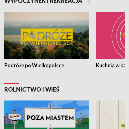
WYPOCZYNEK I REKREACJA
Podróże po Wielkopolsce
Kuchnia w ka
ROLNICTWO I WIEŚ