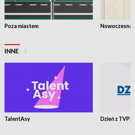
Poza miastem
Nowoczesna 
INNE
TalentAsy
Dzień z TVP3