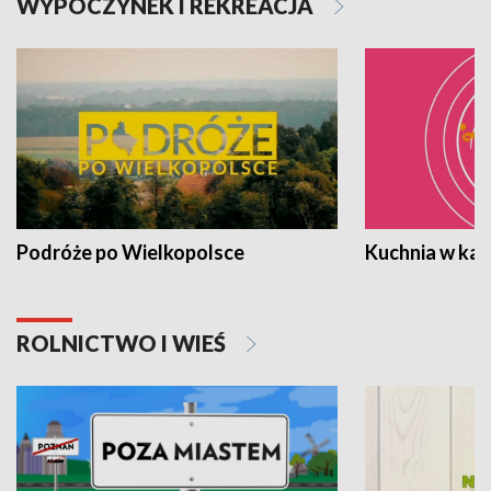
WYPOCZYNEK I REKREACJA
Podróże po Wielkopolsce
Kuchnia w ka
ROLNICTWO I WIEŚ