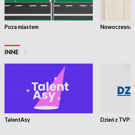
Poza miastem
Nowoczesna 
INNE
TalentAsy
Dzień z TVP3