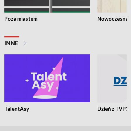
Poza miastem
Nowoczesna 
INNE
TalentAsy
Dzień z TVP3