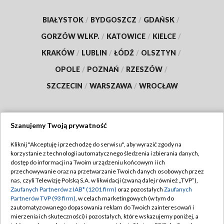
BIAŁYSTOK
/
BYDGOSZCZ
/
GDAŃSK
/
GORZÓW WLKP.
/
KATOWICE
/
KIELCE
/
KRAKÓW
/
LUBLIN
/
ŁÓDŹ
/
OLSZTYN
/
OPOLE
/
POZNAŃ
/
RZESZÓW
/
SZCZECIN
/
WARSZAWA
/
WROCŁAW
Szanujemy Twoją prywatność
Dołącz do nas:
Kliknij "Akceptuję i przechodzę do serwisu", aby wyrazić zgody na
korzystanie z technologii automatycznego śledzenia i zbierania danych,
TVP
dostęp do informacji na Twoim urządzeniu końcowym i ich
Abonament TVP
przechowywanie oraz na przetwarzanie Twoich danych osobowych przez
Regulamin TVP
nas, czyli Telewizję Polską S.A. w likwidacji (zwaną dalej również „TVP”),
Emisja w TVP
Zaufanych Partnerów z IAB* (1201 firm)
oraz pozostałych
Zaufanych
Polityka prywatności
Partnerów TVP (93 firm)
, w celach marketingowych (w tym do
Centrum informacji TVP
Moje zgody
zautomatyzowanego dopasowania reklam do Twoich zainteresowań i
mierzenia ich skuteczności) i pozostałych, które wskazujemy poniżej, a
Naziemna Telewizja Cyfrowa
Pomoc