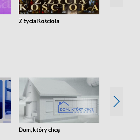
Z życia Kościoła
Jak rozmawia
Dom, który chcę
Biznes Wielk