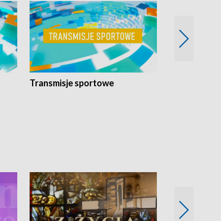
Transmisje sportowe
Reportaże s