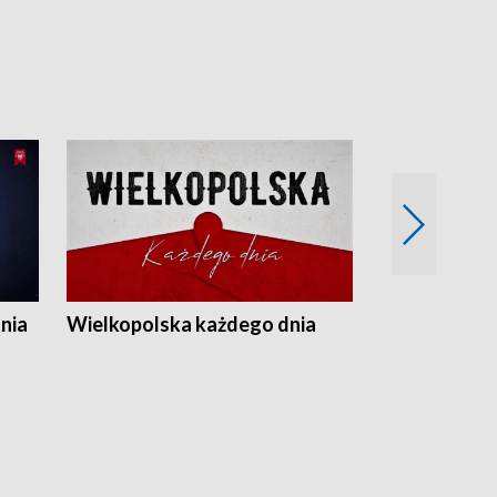
nia
Wielkopolska każdego dnia
Rozmowy z m