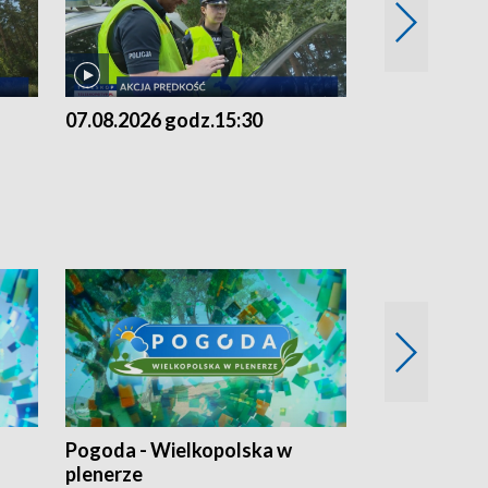
07.08.2026 godz.15:30
06.08.2026 g
Pogoda - Wielkopolska w
Eko prognoza
plenerze