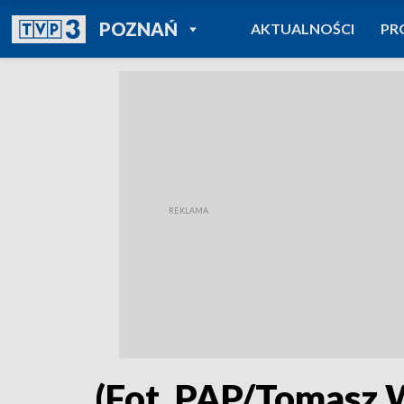
POWRÓT DO
POZNAŃ
AKTUALNOŚCI
PR
TVP REGIONY
(Fot. PAP/Tomasz 