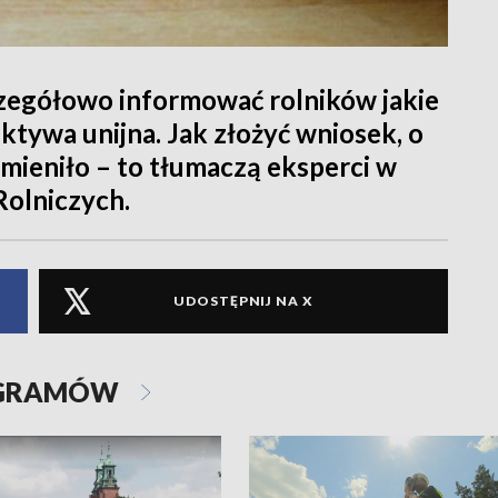
zczegółowo informować rolników jakie
ktywa unijna. Jak złożyć wniosek, o
 zmieniło – to tłumaczą eksperci w
olniczych.
UDOSTĘPNIJ NA X
OGRAMÓW