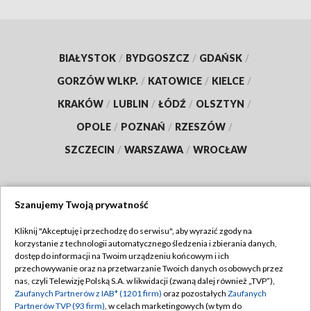
BIAŁYSTOK
/
BYDGOSZCZ
/
GDAŃSK
/
GORZÓW WLKP.
/
KATOWICE
/
KIELCE
/
KRAKÓW
/
LUBLIN
/
ŁÓDŹ
/
OLSZTYN
/
OPOLE
/
POZNAŃ
/
RZESZÓW
/
SZCZECIN
/
WARSZAWA
/
WROCŁAW
Szanujemy Twoją prywatność
Dołącz do nas:
Kliknij "Akceptuję i przechodzę do serwisu", aby wyrazić zgody na
korzystanie z technologii automatycznego śledzenia i zbierania danych,
TVP
dostęp do informacji na Twoim urządzeniu końcowym i ich
Abonament TVP
przechowywanie oraz na przetwarzanie Twoich danych osobowych przez
Regulamin TVP
nas, czyli Telewizję Polską S.A. w likwidacji (zwaną dalej również „TVP”),
Emisja w TVP
Zaufanych Partnerów z IAB* (1201 firm)
oraz pozostałych
Zaufanych
Polityka prywatności
Partnerów TVP (93 firm)
, w celach marketingowych (w tym do