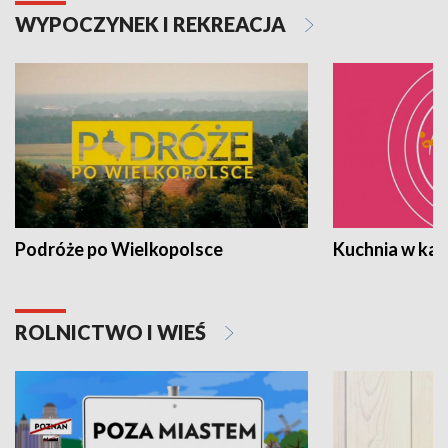
WYPOCZYNEK I REKREACJA
Podróże po Wielkopolsce
Kuchnia w ka
ROLNICTWO I WIEŚ