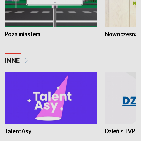
Poza miastem
Nowoczesna 
INNE
TalentAsy
Dzień z TVP3