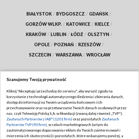
BIAŁYSTOK
/
BYDGOSZCZ
/
GDAŃSK
/
GORZÓW WLKP.
/
KATOWICE
/
KIELCE
/
KRAKÓW
/
LUBLIN
/
ŁÓDŹ
/
OLSZTYN
/
OPOLE
/
POZNAŃ
/
RZESZÓW
/
SZCZECIN
/
WARSZAWA
/
WROCŁAW
Szanujemy Twoją prywatność
Dołącz do nas:
Kliknij "Akceptuję i przechodzę do serwisu", aby wyrazić zgody na
korzystanie z technologii automatycznego śledzenia i zbierania danych,
TVP
dostęp do informacji na Twoim urządzeniu końcowym i ich
Abonament TVP
przechowywanie oraz na przetwarzanie Twoich danych osobowych przez
Regulamin TVP
nas, czyli Telewizję Polską S.A. w likwidacji (zwaną dalej również „TVP”),
Emisja w TVP
Polityka prywatności
Zaufanych Partnerów z IAB* (1201 firm)
oraz pozostałych
Zaufanych
Partnerów TVP (93 firm)
, w celach marketingowych (w tym do
Centrum informacji TVP
Moje zgody
zautomatyzowanego dopasowania reklam do Twoich zainteresowań i
mierzenia ich skuteczności) i pozostałych, które wskazujemy poniżej, a
Naziemna Telewizja Cyfrowa