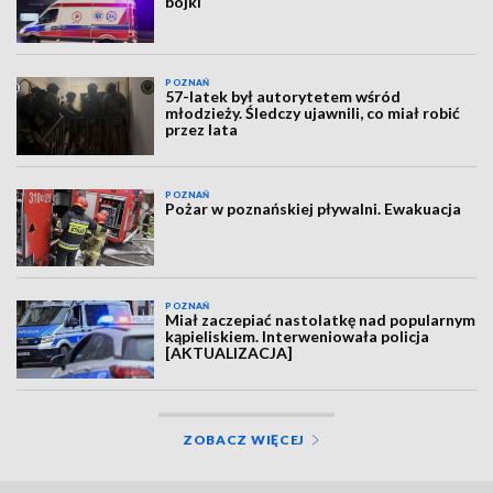
bójki
POZNAŃ
57-latek był autorytetem wśród
młodzieży. Śledczy ujawnili, co miał robić
przez lata
POZNAŃ
Pożar w poznańskiej pływalni. Ewakuacja
POZNAŃ
Miał zaczepiać nastolatkę nad popularnym
kąpieliskiem. Interweniowała policja
[AKTUALIZACJA]
ZOBACZ WIĘCEJ