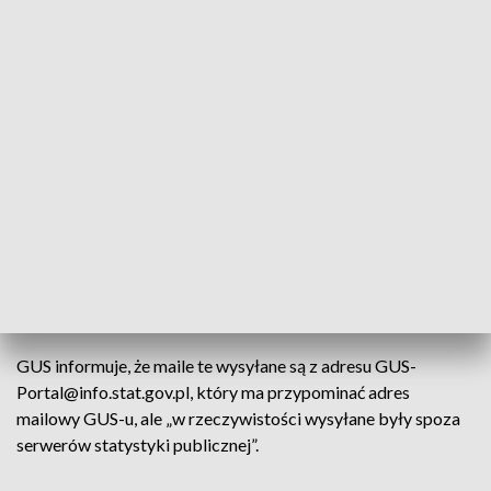
Oszuści rozsyłają wiadomości
elektroniczne o tytule „Obowiązek
sprawozdawczy P-01” zawierające
niebezpieczny załącznik, którego
otworzenie powoduje zainfekowanie
komputera złośliwym oprogramowaniem
typu „malware”
– czytamy na stronie internetowej Głównego Urzędu
Statystycznego.
GUS informuje, że maile te wysyłane są z adresu GUS-
Portal@info.stat.gov.pl, który ma przypominać adres
mailowy GUS-u, ale „w rzeczywistości wysyłane były spoza
serwerów statystyki publicznej”.