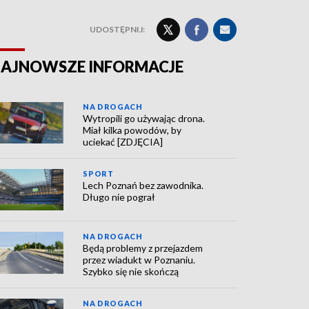
UDOSTĘPNIJ:
AJNOWSZE INFORMACJE
NA DROGACH
Wytropili go używając drona.
Miał kilka powodów, by
uciekać [ZDJĘCIA]
SPORT
Lech Poznań bez zawodnika.
Długo nie pograł
NA DROGACH
Będą problemy z przejazdem
przez wiadukt w Poznaniu.
Szybko się nie skończą
NA DROGACH