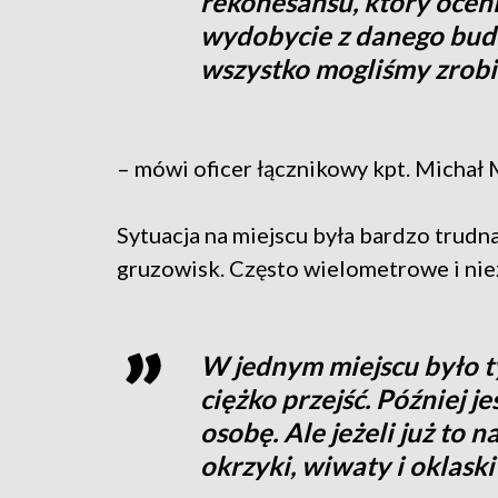
rekonesansu, który ocenia
wydobycie z danego budy
wszystko mogliśmy zrobi
– mówi oficer łącznikowy kpt. Michał
Sytuacja na miejscu była bardzo trudn
gruzowisk. Często wielometrowe i nie
W jednym miejscu było t
ciężko przejść. Później j
osobę. Ale jeżeli już to 
okrzyki, wiwaty i oklask