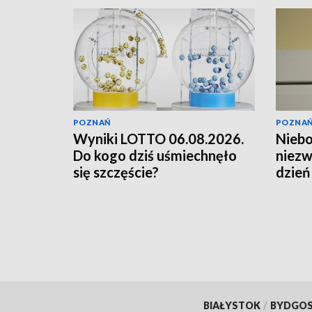
POZNAŃ
POZNA
Wyniki LOTTO 06.08.2026.
Niebo
Do kogo dziś uśmiechnęło
niezw
się szczęście?
dzień
rzad
BIAŁYSTOK
/
BYDGO