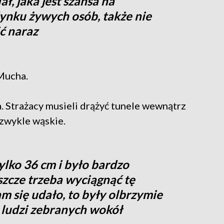
ł, jaka jest szansa na
nku żywych osób, także nie
ć naraz
 Mucha.
a. Strażacy musieli drążyć tunele wewnątrz
zwykle wąskie.
ylko 36 cm i było bardzo
eszcze trzeba wyciągnąć tę
nam się udało, to były olbrzymie
i ludzi zebranych wokół