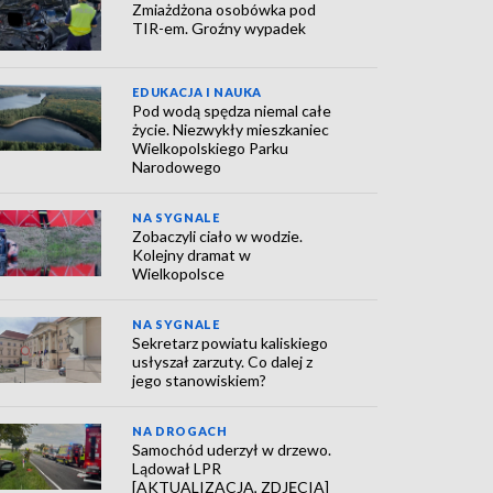
Zmiażdżona osobówka pod
TIR-em. Groźny wypadek
EDUKACJA I NAUKA
Pod wodą spędza niemal całe
życie. Niezwykły mieszkaniec
Wielkopolskiego Parku
Narodowego
NA SYGNALE
Zobaczyli ciało w wodzie.
Kolejny dramat w
Wielkopolsce
NA SYGNALE
Sekretarz powiatu kaliskiego
usłyszał zarzuty. Co dalej z
jego stanowiskiem?
NA DROGACH
Samochód uderzył w drzewo.
Lądował LPR
[AKTUALIZACJA, ZDJĘCIA]