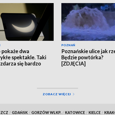
Ń
POZNAŃ
 pokaże dwa
Poznańskie ulice jak rze
ykłe spektakle. Taki
Będzie powtórka?
 zdarza się bardzo
[ZDJĘCIA]
ko
ZOBACZ WIĘCEJ
SZCZ
/
GDAŃSK
/
GORZÓW WLKP.
/
KATOWICE
/
KIELCE
/
KRA