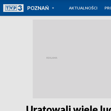
POWRÓT DO
POZNAŃ
AKTUALNOŚCI
PR
TVP REGIONY
Uratowali wiele lu