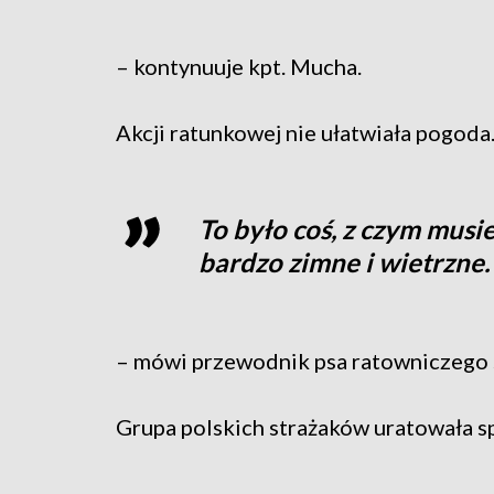
– kontynuuje kpt. Mucha.
Akcji ratunkowej nie ułatwiała pogoda
To było coś, z czym musi
bardzo zimne i wietrzne.
– mówi przewodnik psa ratowniczego st
Grupa polskich strażaków uratowała s