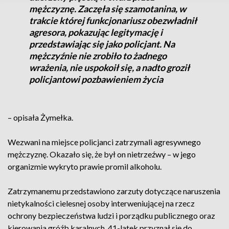
mężczyznę. Zaczęła się szamotanina, w
trakcie której funkcjonariusz obezwładnił
agresora, pokazując legitymację i
przedstawiając się jako policjant. Na
mężczyźnie nie zrobiło to żadnego
wrażenia, nie uspokoił się, a nadto groził
policjantowi pozbawieniem życia
– opisała Żymełka.
Wezwani na miejsce policjanci zatrzymali agresywnego
mężczyznę. Okazało się, że był on nietrzeźwy – w jego
organizmie wykryto prawie promil alkoholu.
Zatrzymanemu przedstawiono zarzuty dotyczące naruszenia
nietykalności cielesnej osoby interweniującej na rzecz
ochrony bezpieczeństwa ludzi i porządku publicznego oraz
kierowania gróźb karalnych. 41-latek przyznał się do