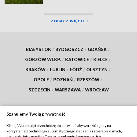
ZOBACZ WIĘCEJ
BIAŁYSTOK
/
BYDGOSZCZ
/
GDAŃSK
/
GORZÓW WLKP.
/
KATOWICE
/
KIELCE
/
KRAKÓW
/
LUBLIN
/
ŁÓDŹ
/
OLSZTYN
/
OPOLE
/
POZNAŃ
/
RZESZÓW
/
SZCZECIN
/
WARSZAWA
/
WROCŁAW
Szanujemy Twoją prywatność
Dołącz do nas:
Kliknij "Akceptuję i przechodzę do serwisu", aby wyrazić zgody na
korzystanie z technologii automatycznego śledzenia i zbierania danych,
TVP
dostęp do informacji na Twoim urządzeniu końcowym i ich