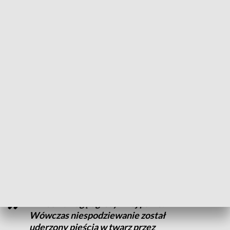
Ekspedientka odmówiła sprzedaży
takiego asortymentu ciężarnej kobiecie
– wskazała policjantka.
Podkreśliła, że odmowa wywołała u kobiety i jej partnera
atak złości i agresji skierowany wobec kasjerki. Na tę
sytuację zareagował stojący w kolejce do kasy policjant po
służbie, który na co dzień pracuje w Wydziale Konwojowym
Komendy Wojewódzkiej Policji w Poznaniu.
Zwrócił uwagę agresywnej parze.
Wówczas niespodziewanie został
uderzony pięścią w twarz przez