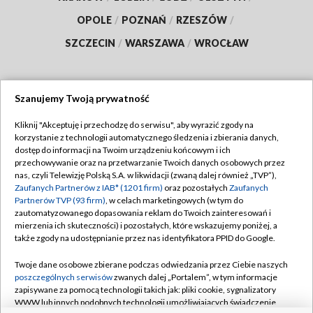
OPOLE
/
POZNAŃ
/
RZESZÓW
/
SZCZECIN
/
WARSZAWA
/
WROCŁAW
Szanujemy Twoją prywatność
Dołącz do nas:
Kliknij "Akceptuję i przechodzę do serwisu", aby wyrazić zgody na
korzystanie z technologii automatycznego śledzenia i zbierania danych,
TVP
dostęp do informacji na Twoim urządzeniu końcowym i ich
Abonament TVP
przechowywanie oraz na przetwarzanie Twoich danych osobowych przez
Regulamin TVP
nas, czyli Telewizję Polską S.A. w likwidacji (zwaną dalej również „TVP”),
Emisja w TVP
Polityka prywatności
Zaufanych Partnerów z IAB* (1201 firm)
oraz pozostałych
Zaufanych
Partnerów TVP (93 firm)
, w celach marketingowych (w tym do
Centrum informacji TVP
Moje zgody
zautomatyzowanego dopasowania reklam do Twoich zainteresowań i
mierzenia ich skuteczności) i pozostałych, które wskazujemy poniżej, a
Naziemna Telewizja Cyfrowa
Pomoc
także zgody na udostępnianie przez nas identyfikatora PPID do Google.
Sklep TVP
Biuro reklamy
Twoje dane osobowe zbierane podczas odwiedzania przez Ciebie naszych
Rada Programowa
Kontakt
poszczególnych serwisów
zwanych dalej „Portalem”, w tym informacje
zapisywane za pomocą technologii takich jak: pliki cookie, sygnalizatory
System NOS
WWW lub innych podobnych technologii umożliwiających świadczenie