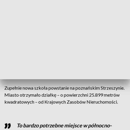
(Fot. PAP/L.Szymański)
Krajowy Zasób Nieruchomości przekazał miastu
działkę pod budowę nowej placówki edukacyjnej.
Zupełnie nowa szkoła powstanie na poznańskim Strzeszynie.
Miasto otrzymało działkę – o powierzchni 25.899 metrów
kwadratowych – od Krajowych Zasobów Nieruchomości.
To bardzo potrzebne miejsce w północno-