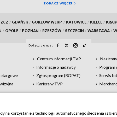
ZOBACZ WIĘCEJ
SZCZ
/
GDAŃSK
/
GORZÓW WLKP.
/
KATOWICE
/
KIELCE
/
KRA
N
/
OPOLE
/
POZNAŃ
/
RZESZÓW
/
SZCZECIN
/
WARSZAWA
/
W
Dołącz do nas:
Centrum informacji TVP
Naziemna
Informacje o nadawcy
Program d
zetargowe
Zgłoś program (ROPAT)
Serwis fo
wizyjna
Kariera w TVP
Merchandi
Polityka prywatności
Moje zgody
Pomoc
Biuro re
ody na korzystanie z technologii automatycznego śledzenia i zbie