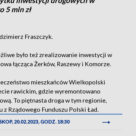
ytku inwestycji drogowych w
o 5 mln zł
dzimierz Fraszczyk.
iwe było też zrealizowanie inwestycji w
towa łącząca Żerków, Raszewy i Komorze.
pieczeństwo mieszkańców Wielkopolski
iecie rawickim, gdzie wyremontowano
ową. To piętnasta droga w tym regionie,
u z Rządowego Funduszu Polski Ład.
KOP, 20.02.2023, GODZ. 18:30