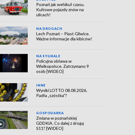
Poznań jak wehikuł czasu.
Kultowe pojazdy znów na
ulicach!
NA DROGACH
Lech Poznań – Piast Gliwice.
Ważne informacje dla kibiców!
NA SYGNALE
Policyjna obława w
Wielkopolsce. Zatrzymano 9
osób [WIDEO]
INNE
Wyniki LOTTO 08.08.2026.
Padła „szóstka”?
GOSPODARKA
Zmiana w poznańskiej
GDDKiA. Co dalej z drogą
S11? [WIDEO]