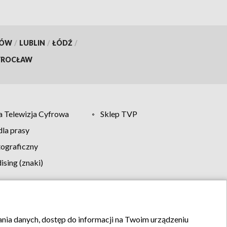
KÓW
/
LUBLIN
/
ŁÓDŹ
/
ROCŁAW
 Telewizja Cyfrowa
Sklep TVP
la prasy
tograficzny
sing (znaki)
klamy
Kontakt
rania danych, dostęp do informacji na Twoim urządzeniu