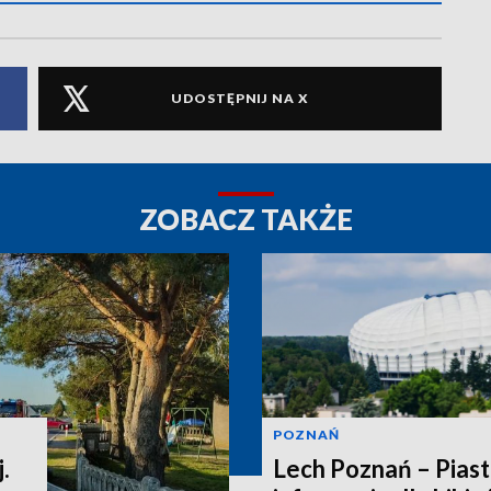
UDOSTĘPNIJ NA X
ZOBACZ TAKŻE
POZNAŃ
.
Lech Poznań – Piast