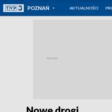
POWRÓT DO
POZNAŃ
AKTUALNOŚCI
PR
TVP REGIONY
Nowe drogi