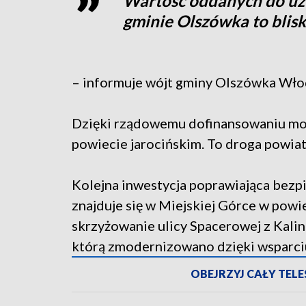
Wartość oddanych do uż
gminie Olszówka to blisk
– informuje wójt gminy Olszówka Wło
Dzięki rządowemu dofinansowaniu możl
powiecie jarocińskim. To droga powia
Kolejna inwestycja poprawiająca bez
znajduje się w Miejskiej Górce w pow
skrzyżowanie ulicy Spacerowej z Kalin
którą zmodernizowano dzięki wsparci
OBEJRZYJ CAŁY TELES