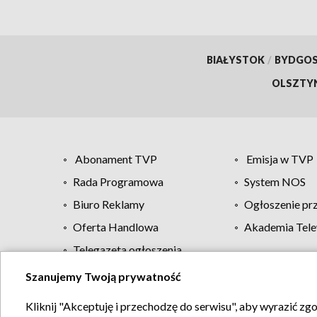
BIAŁYSTOK
/
BYDGO
OLSZTY
Abonament TVP
Emisja w TVP
Rada Programowa
System NOS
Biuro Reklamy
Ogłoszenie pr
Oferta Handlowa
Akademia Tele
Telegazeta ogłoszenia
Szanujemy Twoją prywatność
Regulamin TVP
Kliknij "Akceptuję i przechodzę do serwisu", aby wyrazić zg