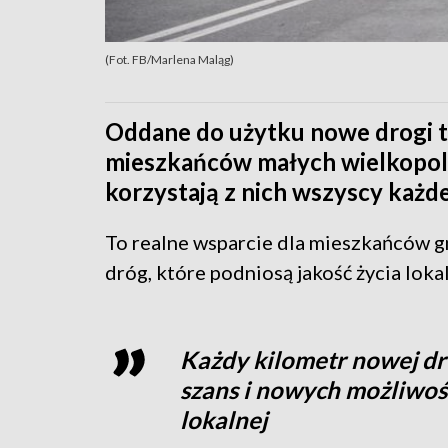
(Fot. FB/Marlena Maląg)
Oddane do użytku nowe drogi to
mieszkańców małych wielkopols
korzystają z nich wszyscy każde
To realne wsparcie dla mieszkańców 
dróg, które podniosą jakość życia loka
Każdy kilometr nowej dro
szans i nowych możliwośc
lokalnej