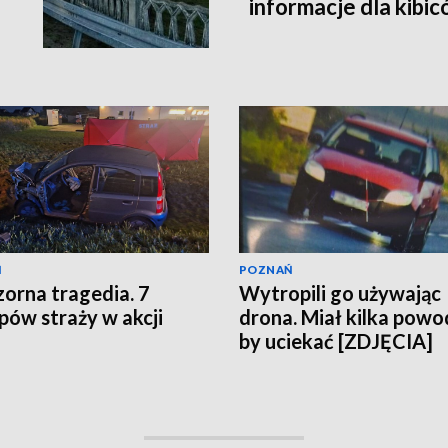
informacje dla kibic
Ń
POZNAŃ
orna tragedia. 7
Wytropili go używając
pów straży w akcji
drona. Miał kilka pow
by uciekać [ZDJĘCIA]