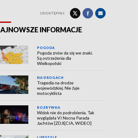
UDOSTĘPNIJ:
AJNOWSZE INFORMACJE
POGODA
Pogoda znów da się we znaki.
Są ostrzeżenia dla
Wielkopolski
NA DROGACH
Tragedia na drodze
wojewódzkiej. Nie żyje
motocyklista
ROZRYWKA
Widok nie do podrobienia. Tak
wyglądała VI Nocna Parada
Jachtów [ZDJĘCIA, WIDEO]
LIFESTYLE