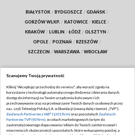
BIAŁYSTOK
/
BYDGOSZCZ
/
GDAŃSK
/
GORZÓW WLKP.
/
KATOWICE
/
KIELCE
/
KRAKÓW
/
LUBLIN
/
ŁÓDŹ
/
OLSZTYN
/
OPOLE
/
POZNAŃ
/
RZESZÓW
/
SZCZECIN
/
WARSZAWA
/
WROCŁAW
Szanujemy Twoją prywatność
Dołącz do nas:
Kliknij "Akceptuję i przechodzę do serwisu", aby wyrazić zgody na
korzystanie z technologii automatycznego śledzenia i zbierania danych,
TVP
dostęp do informacji na Twoim urządzeniu końcowym i ich
Abonament TVP
przechowywanie oraz na przetwarzanie Twoich danych osobowych przez
Regulamin TVP
nas, czyli Telewizję Polską S.A. w likwidacji (zwaną dalej również „TVP”),
Emisja w TVP
Zaufanych Partnerów z IAB* (1201 firm)
oraz pozostałych
Zaufanych
Polityka prywatności
Partnerów TVP (93 firm)
, w celach marketingowych (w tym do
Centrum informacji TVP
Moje zgody
zautomatyzowanego dopasowania reklam do Twoich zainteresowań i
mierzenia ich skuteczności) i pozostałych, które wskazujemy poniżej, a
Naziemna Telewizja Cyfrowa
Pomoc