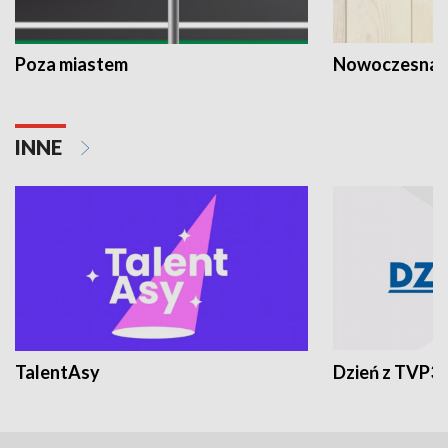
Poza miastem
Nowoczesna 
INNE
TalentAsy
Dzień z TVP3