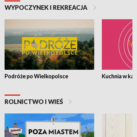
WYPOCZYNEK I REKREACJA
Podróże po Wielkopolsce
Kuchnia w ka
ROLNICTWO I WIEŚ