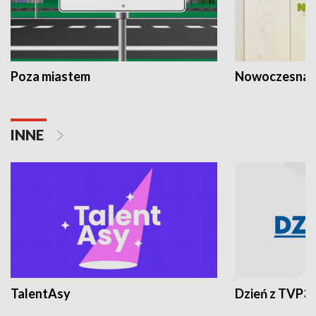
Poza miastem
Nowoczesna 
INNE
TalentAsy
Dzień z TVP3