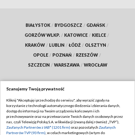
BIAŁYSTOK
/
BYDGOSZCZ
/
GDAŃSK
/
GORZÓW WLKP.
/
KATOWICE
/
KIELCE
/
KRAKÓW
/
LUBLIN
/
ŁÓDŹ
/
OLSZTYN
/
OPOLE
/
POZNAŃ
/
RZESZÓW
/
SZCZECIN
/
WARSZAWA
/
WROCŁAW
Szanujemy Twoją prywatność
Dołącz do nas:
Kliknij "Akceptuję i przechodzę do serwisu", aby wyrazić zgody na
korzystanie z technologii automatycznego śledzenia i zbierania danych,
TVP
dostęp do informacji na Twoim urządzeniu końcowym i ich
Abonament TVP
przechowywanie oraz na przetwarzanie Twoich danych osobowych przez
Regulamin TVP
nas, czyli Telewizję Polską S.A. w likwidacji (zwaną dalej również „TVP”),
Emisja w TVP
Zaufanych Partnerów z IAB* (1201 firm)
oraz pozostałych
Zaufanych
Polityka prywatności
Partnerów TVP (93 firm)
, w celach marketingowych (w tym do