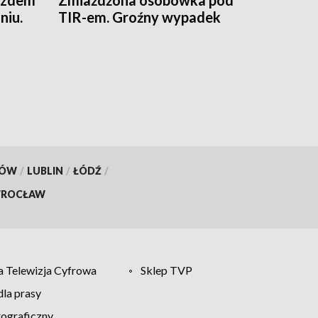
jazdem
Zmiażdżona osobówka pod
niu.
TIR-em. Groźny wypadek
KÓW
/
LUBLIN
/
ŁÓDŹ
/
ROCŁAW
 Telewizja Cyfrowa
Sklep TVP
la prasy
tograficzny