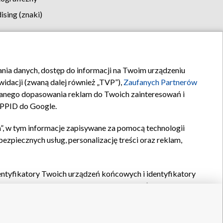
sing (znaki)
klamy
Kontakt
rania danych, dostęp do informacji na Twoim urządzeniu
idacji (zwaną dalej również „TVP”),
Zaufanych Partnerów
anego dopasowania reklam do Twoich zainteresowań i
a PPID do Google.
”, w tym informacje zapisywane za pomocą technologii
zpiecznych usług, personalizację treści oraz reklam,
identyfikatory Twoich urządzeń końcowych i identyfikatory
P,
Zaufanych Partnerów z IAB
oraz pozostałych
Zaufanych
 wyboru podstawowych reklam, wyboru spersonalizowanych
ch treści, pomiaru wydajności reklam, pomiaru wydajności
nia bezpieczeństwa, zapobiegania oszustwom i usuwania