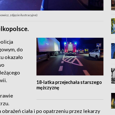
wicz, zdjęcie ilustracyjne)
lkopolsce.
olicja
ogowym, do
cu okazało
wo
 leżącego
wii.
18-latka przejechała starszego
mężczyznę
prawie
rzu.
obrażeń ciała i po opatrzeniu przez lekarzy