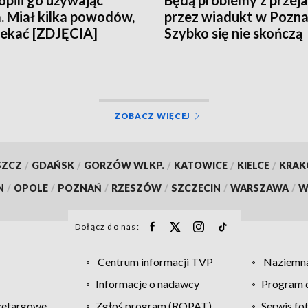
pili go używając
Będą problemy z prze
. Miał kilka powodów,
przez wiadukt w Pozna
iekać [ZDJĘCIA]
Szybko się nie skończą
ZOBACZ WIĘCEJ
SZCZ
/
GDAŃSK
/
GORZÓW WLKP.
/
KATOWICE
/
KIELCE
/
KRA
N
/
OPOLE
/
POZNAŃ
/
RZESZÓW
/
SZCZECIN
/
WARSZAWA
/
W
Dołącz do nas:
Centrum informacji TVP
Naziemna
Informacje o nadawcy
Program d
zetargowe
Zgłoś program (ROPAT)
Serwis fo