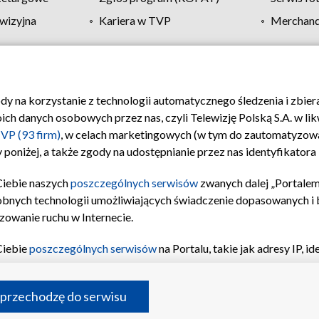
wizyjna
Kariera w TVP
Merchandi
Polityka prywatności
Moje zgody
Pomoc
Biuro re
ody na korzystanie z technologii automatycznego śledzenia i zbie
 danych osobowych przez nas, czyli Telewizję Polską S.A. w likw
VP (93 firm)
, w celach marketingowych (w tym do zautomatyzow
 poniżej, a także zgody na udostępnianie przez nas identyfikator
Ciebie naszych
poszczególnych serwisów
zwanych dalej „Portalem
obnych technologii umożliwiających świadczenie dopasowanych i be
zowanie ruchu w Internecie.
Ciebie
poszczególnych serwisów
na Portalu, takie jak adresy IP, 
sach Portalu czy historia odwiedzin będą przetwarzane przez TV
ji: przechowywania informacji na urządzeniu lub dostęp do nich,
©2026 Telewizja Polska S.A. w likwidacji
 przechodzę do serwisu
enia profilu spersonalizowanych treści, wyboru spersonalizowany
inii odbiorców, opracowywania i ulepszania produktów, zapewnie