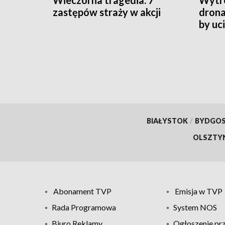
Wieczorna tragedia. 7
Wytro
zastępów straży w akcji
drona
by uc
BIAŁYSTOK
/
BYDGO
OLSZTY
Abonament TVP
Emisja w TVP
Rada Programowa
System NOS
Biuro Reklamy
Ogłoszenie pr