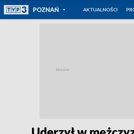
POWRÓT DO
POZNAŃ
AKTUALNOŚCI
PR
TVP REGIONY
Uderzył w mężczyz