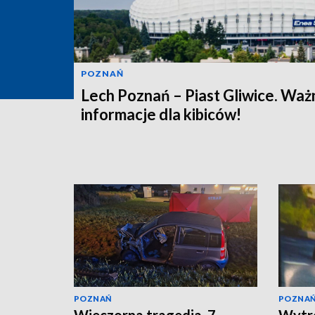
POZNAŃ
Lech Poznań – Piast Gliwice. Waż
informacje dla kibiców!
POZNAŃ
POZNA