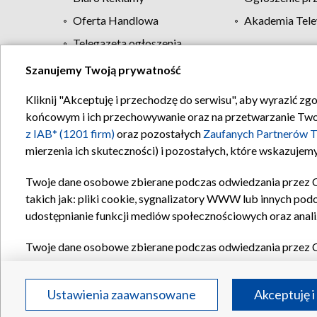
Oferta Handlowa
Akademia Tele
Telegazeta ogłoszenia
Szanujemy Twoją prywatność
Regulamin TVP
Kliknij "Akceptuję i przechodzę do serwisu", aby wyrazić zg
końcowym i ich przechowywanie oraz na przetwarzanie Twoich
z IAB* (1201 firm)
oraz pozostałych
Zaufanych Partnerów T
mierzenia ich skuteczności) i pozostałych, które wskazujemy
Twoje dane osobowe zbierane podczas odwiedzania przez 
takich jak: pliki cookie, sygnalizatory WWW lub innych pod
udostępnianie funkcji mediów społecznościowych oraz anali
Twoje dane osobowe zbierane podczas odwiedzania przez 
plików cookie, informacje o Twoich wyszukiwaniach w serwi
Partnerów TVP
dla realizacji następujących celów i funkc
Ustawienia zaawansowane
Akceptuję i
reklam, tworzenia profilu spersonalizowanych reklam, tworz
treści, stosowania badań rynkowych w celu generowania op