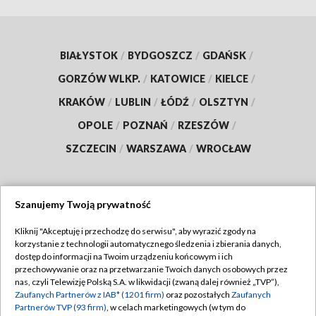
BIAŁYSTOK
/
BYDGOSZCZ
/
GDAŃSK
/
GORZÓW WLKP.
/
KATOWICE
/
KIELCE
/
KRAKÓW
/
LUBLIN
/
ŁÓDŹ
/
OLSZTYN
/
OPOLE
/
POZNAŃ
/
RZESZÓW
/
SZCZECIN
/
WARSZAWA
/
WROCŁAW
Szanujemy Twoją prywatność
Dołącz do nas:
Kliknij "Akceptuję i przechodzę do serwisu", aby wyrazić zgody na
korzystanie z technologii automatycznego śledzenia i zbierania danych,
TVP
dostęp do informacji na Twoim urządzeniu końcowym i ich
Abonament TVP
przechowywanie oraz na przetwarzanie Twoich danych osobowych przez
Regulamin TVP
nas, czyli Telewizję Polską S.A. w likwidacji (zwaną dalej również „TVP”),
Emisja w TVP
Zaufanych Partnerów z IAB* (1201 firm)
oraz pozostałych
Zaufanych
Polityka prywatności
Partnerów TVP (93 firm)
, w celach marketingowych (w tym do
Centrum informacji TVP