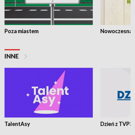
Poza miastem
Nowoczesna 
INNE
TalentAsy
Dzień z TVP3