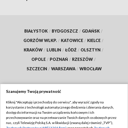
BIAŁYSTOK
/
BYDGOSZCZ
/
GDAŃSK
/
GORZÓW WLKP.
/
KATOWICE
/
KIELCE
/
KRAKÓW
/
LUBLIN
/
ŁÓDŹ
/
OLSZTYN
/
OPOLE
/
POZNAŃ
/
RZESZÓW
/
SZCZECIN
/
WARSZAWA
/
WROCŁAW
Szanujemy Twoją prywatność
Dołącz do nas:
Kliknij "Akceptuję i przechodzę do serwisu", aby wyrazić zgody na
korzystanie z technologii automatycznego śledzenia i zbierania danych,
TVP
dostęp do informacji na Twoim urządzeniu końcowym i ich
Abonament TVP
przechowywanie oraz na przetwarzanie Twoich danych osobowych przez
Regulamin TVP
nas, czyli Telewizję Polską S.A. w likwidacji (zwaną dalej również „TVP”),
Emisja w TVP
Zaufanych Partnerów z IAB* (1201 firm)
oraz pozostałych
Zaufanych