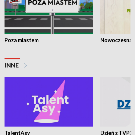
Poza miastem
Nowoczesna 
INNE
TalentAsy
Dzień z TVP3