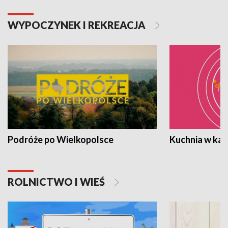
WYPOCZYNEK I REKREACJA
Podróże po Wielkopolsce
Kuchnia w ka
ROLNICTWO I WIEŚ