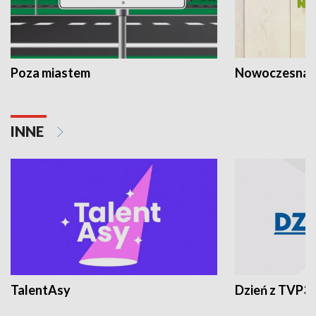
Poza miastem
Nowoczesna 
INNE
TalentAsy
Dzień z TVP3