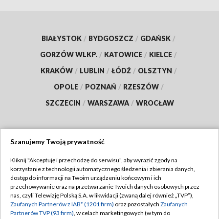
BIAŁYSTOK
/
BYDGOSZCZ
/
GDAŃSK
/
GORZÓW WLKP.
/
KATOWICE
/
KIELCE
/
KRAKÓW
/
LUBLIN
/
ŁÓDŹ
/
OLSZTYN
/
OPOLE
/
POZNAŃ
/
RZESZÓW
/
SZCZECIN
/
WARSZAWA
/
WROCŁAW
Szanujemy Twoją prywatność
Dołącz do nas:
Kliknij "Akceptuję i przechodzę do serwisu", aby wyrazić zgody na
korzystanie z technologii automatycznego śledzenia i zbierania danych,
TVP
dostęp do informacji na Twoim urządzeniu końcowym i ich
Abonament TVP
przechowywanie oraz na przetwarzanie Twoich danych osobowych przez
Regulamin TVP
nas, czyli Telewizję Polską S.A. w likwidacji (zwaną dalej również „TVP”),
Emisja w TVP
Zaufanych Partnerów z IAB* (1201 firm)
oraz pozostałych
Zaufanych
Polityka prywatności
Partnerów TVP (93 firm)
, w celach marketingowych (w tym do
Centrum informacji TVP