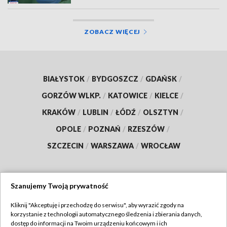
ZOBACZ WIĘCEJ
BIAŁYSTOK
/
BYDGOSZCZ
/
GDAŃSK
/
GORZÓW WLKP.
/
KATOWICE
/
KIELCE
/
KRAKÓW
/
LUBLIN
/
ŁÓDŹ
/
OLSZTYN
/
OPOLE
/
POZNAŃ
/
RZESZÓW
/
SZCZECIN
/
WARSZAWA
/
WROCŁAW
Szanujemy Twoją prywatność
Dołącz do nas:
Kliknij "Akceptuję i przechodzę do serwisu", aby wyrazić zgody na
korzystanie z technologii automatycznego śledzenia i zbierania danych,
TVP
dostęp do informacji na Twoim urządzeniu końcowym i ich