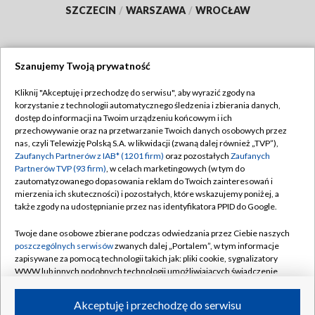
SZCZECIN
/
WARSZAWA
/
WROCŁAW
Szanujemy Twoją prywatność
Dołącz do nas:
Kliknij "Akceptuję i przechodzę do serwisu", aby wyrazić zgody na
korzystanie z technologii automatycznego śledzenia i zbierania danych,
TVP
dostęp do informacji na Twoim urządzeniu końcowym i ich
Abonament TVP
przechowywanie oraz na przetwarzanie Twoich danych osobowych przez
Regulamin TVP
nas, czyli Telewizję Polską S.A. w likwidacji (zwaną dalej również „TVP”),
Emisja w TVP
Polityka prywatności
Zaufanych Partnerów z IAB* (1201 firm)
oraz pozostałych
Zaufanych
Partnerów TVP (93 firm)
, w celach marketingowych (w tym do
Centrum informacji TVP
Moje zgody
zautomatyzowanego dopasowania reklam do Twoich zainteresowań i
mierzenia ich skuteczności) i pozostałych, które wskazujemy poniżej, a
Naziemna Telewizja Cyfrowa
Pomoc
także zgody na udostępnianie przez nas identyfikatora PPID do Google.
Sklep TVP
Biuro reklamy
Twoje dane osobowe zbierane podczas odwiedzania przez Ciebie naszych
Rada Programowa
Kontakt
poszczególnych serwisów
zwanych dalej „Portalem”, w tym informacje
zapisywane za pomocą technologii takich jak: pliki cookie, sygnalizatory
System NOS
WWW lub innych podobnych technologii umożliwiających świadczenie
dopasowanych i bezpiecznych usług, personalizację treści oraz reklam,
Informacje o nadawcy
Kanały
udostępnianie funkcji mediów społecznościowych oraz analizowanie
Akceptuję i przechodzę do serwisu
ruchu w Internecie.
Program dla prasy