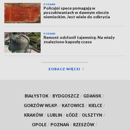
POZNAŃ
Policyjni spece pomagają w
poszukiwaniach w dawnym obozie
niemieckim. Jest wiele do odkrycia
POZNAŃ
Remont odsłonił tajemnicę. Na wieży
znaleziono kapsułę czasu
ZOBACZ WIĘCEJ
BIAŁYSTOK
/
BYDGOSZCZ
/
GDAŃSK
/
GORZÓW WLKP.
/
KATOWICE
/
KIELCE
/
KRAKÓW
/
LUBLIN
/
ŁÓDŹ
/
OLSZTYN
/
OPOLE
/
POZNAŃ
/
RZESZÓW
/