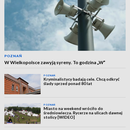
POZNAŃ
W Wielkopolsce zawyją syreny. To godzina „W”
POZNAŃ
Kryminalistycy badają cele. Chcą odkryć
ślady sprzed ponad 80 lat
POZNAŃ
Miasto na weekend wróciło do
średniowiecza. Rycerze na ulicach dawnej
stolicy [WIDEO]