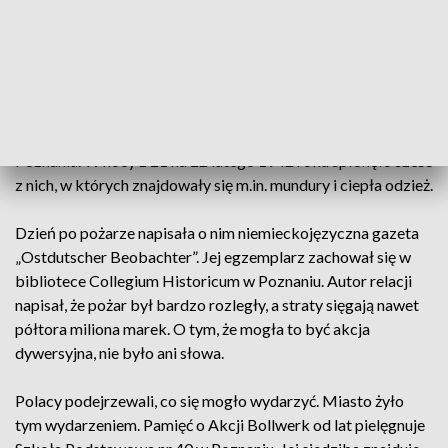
Warty.
Bezpośrednio w Akcji Bollwerk udział wzięło 12
konspiratorów, dowodzonych przez starszego sierżanta
Michała Garczyka pseudonim Kuba. Ich zadaniem było
podpalenie niemieckich magazynów w porcie rzecznym w
Poznaniu. W nocy z 21 na 22 lutego 1942 roku spłonęło sześć
z nich, w których znajdowały się m.in. mundury i ciepła odzież.
Dzień po pożarze napisała o nim niemieckojęzyczna gazeta
„Ostdutscher Beobachter”. Jej egzemplarz zachował się w
bibliotece Collegium Historicum w Poznaniu. Autor relacji
napisał, że pożar był bardzo rozległy, a straty sięgają nawet
półtora miliona marek. O tym, że mogła to być akcja
dywersyjna, nie było ani słowa.
Polacy podejrzewali, co się mogło wydarzyć. Miasto żyło
tym wydarzeniem. Pamięć o Akcji Bollwerk od lat pielęgnuje