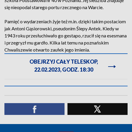
Szkoła Podstawowa nr 40 w Poznaniu. Jej siedziba znajduje
się nieopodal starego portu rzecznego na Warcie.
Pamięć o wydarzeniach żyje też m.in. dzięki takim postaciom
jak Antoni Gąsiorowski, pseudonim Ślepy Antek. Kiedy w
1943 roku przesłuchiwało go gestapo, rzucił się na esesmana
i przegryzł mu gardło. Kilka lat temu na poznańskim
Chwaliszewie otwarto zaułek jego imienia.
OBEJRZYJ CAŁY TELESKOP,
22.02.2023, GODZ. 18:30