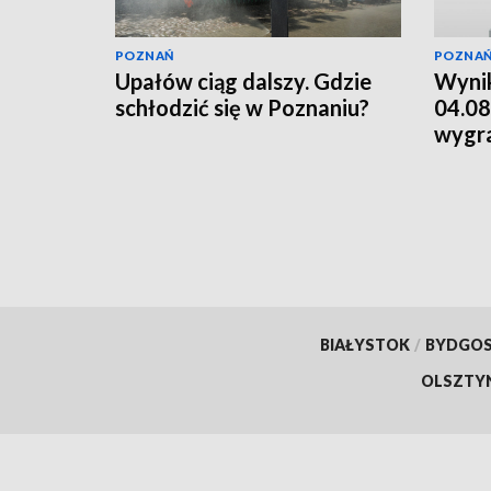
POZNAŃ
POZNA
Upałów ciąg dalszy. Gdzie
Wynik
schłodzić się w Poznaniu?
04.08
wygr
BIAŁYSTOK
/
BYDGO
OLSZTY