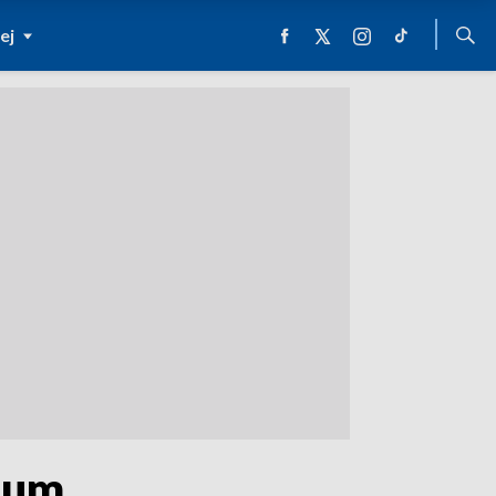
ej
eum