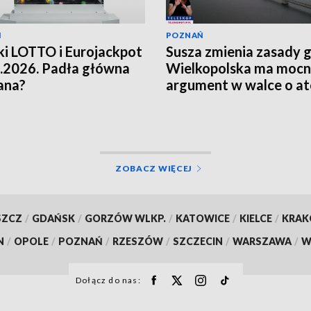
Ń
POZNAŃ
i LOTTO i Eurojackpot
Susza zmienia zasady g
.2026. Padła główna
Wielkopolska ma moc
ana?
argument w walce o a
[WIDEO]
ZOBACZ WIĘCEJ
SZCZ
/
GDAŃSK
/
GORZÓW WLKP.
/
KATOWICE
/
KIELCE
/
KRA
N
/
OPOLE
/
POZNAŃ
/
RZESZÓW
/
SZCZECIN
/
WARSZAWA
/
W
Dołącz do nas: