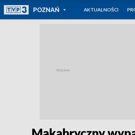
POWRÓT DO
POZNAŃ
AKTUALNOŚCI
PR
TVP REGIONY
Makabryczny wyp