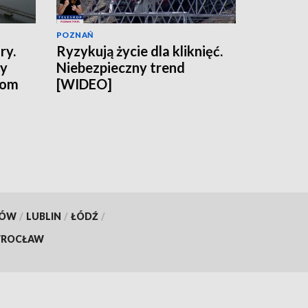
POZNAŃ
ry.
Ryzykują życie dla kliknięć.
ny
Niebezpieczny trend
tom
[WIDEO]
KÓW
/
LUBLIN
/
ŁÓDŹ
/
ROCŁAW