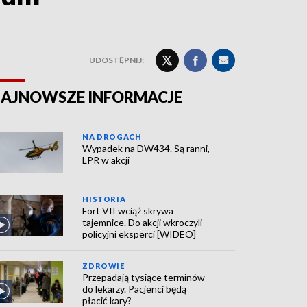
UDOSTĘPNIJ:
AJNOWSZE INFORMACJE
NA DROGACH
Wypadek na DW434. Są ranni,
LPR w akcji
HISTORIA
Fort VII wciąż skrywa
tajemnice. Do akcji wkroczyli
policyjni eksperci [WIDEO]
ZDROWIE
Przepadają tysiące terminów
do lekarzy. Pacjenci będą
płacić kary?