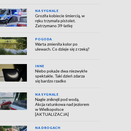
NA SYGNALE
Groziła kobiecie śmiercią, w
ręku trzymała pistolet.
Zatrzymano 39-latkę
POGODA
Warta zmieniła kolor po
ulewach. Co dzieje się z rzeką?
INNE
Niebo pokaże dwa niezwykłe
spektakle. Taki dzień zdarza
się bardzo rzadko
NA SYGNALE
Nagle zniknęli pod wodą.
Akcja ratunkowa nad jeziorem
w Wielkopolsce
[AKTUALIZACJA]
NA DROGACH