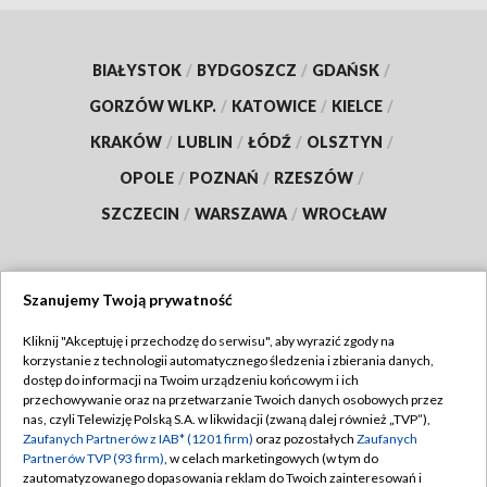
BIAŁYSTOK
/
BYDGOSZCZ
/
GDAŃSK
/
GORZÓW WLKP.
/
KATOWICE
/
KIELCE
/
KRAKÓW
/
LUBLIN
/
ŁÓDŹ
/
OLSZTYN
/
OPOLE
/
POZNAŃ
/
RZESZÓW
/
SZCZECIN
/
WARSZAWA
/
WROCŁAW
Szanujemy Twoją prywatność
Dołącz do nas:
Kliknij "Akceptuję i przechodzę do serwisu", aby wyrazić zgody na
korzystanie z technologii automatycznego śledzenia i zbierania danych,
TVP
dostęp do informacji na Twoim urządzeniu końcowym i ich
Abonament TVP
przechowywanie oraz na przetwarzanie Twoich danych osobowych przez
Regulamin TVP
nas, czyli Telewizję Polską S.A. w likwidacji (zwaną dalej również „TVP”),
Emisja w TVP
Zaufanych Partnerów z IAB* (1201 firm)
oraz pozostałych
Zaufanych
Polityka prywatności
Partnerów TVP (93 firm)
, w celach marketingowych (w tym do
Centrum informacji TVP
Moje zgody
zautomatyzowanego dopasowania reklam do Twoich zainteresowań i