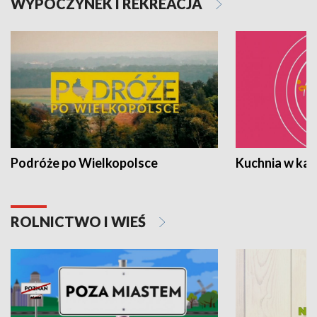
WYPOCZYNEK I REKREACJA
Podróże po Wielkopolsce
Kuchnia w ka
ROLNICTWO I WIEŚ