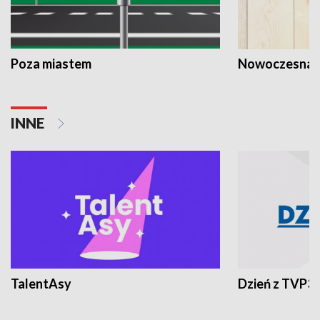
Poza miastem
Nowoczesna 
INNE
TalentAsy
Dzień z TVP3