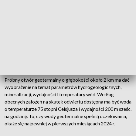
Dwie z tych ofert mieszczą się w
możliwościach finansowych Miasta
Gniezna. Obecnie trwa ich analiza, a
wyłonienie wykonawcy i podpisanie
umowy ma nastąpić jeszcze w marcu 2023
– podał gnieźnieński samorząd.
Próbny otwór geotermalny o głębokości około 2 km ma dać
wyobrażenie na temat parametrów hydrogeologicznych,
mineralizacji, wydajności i temperatury wód. Według
obecnych założeń na skutek odwiertu dostępna ma być woda
o temperaturze 75 stopni Celsjusza i wydajności 200 m sześc.
na godzinę. To, czy wody geotermalne spełnią oczekiwania,
okaże się najpewniej w pierwszych miesiącach 2024 r.