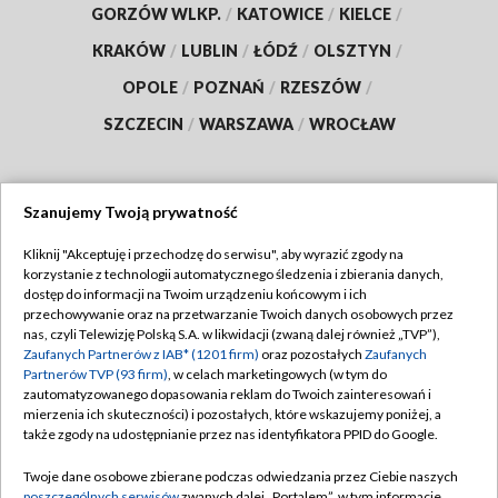
GORZÓW WLKP.
/
KATOWICE
/
KIELCE
/
KRAKÓW
/
LUBLIN
/
ŁÓDŹ
/
OLSZTYN
/
OPOLE
/
POZNAŃ
/
RZESZÓW
/
SZCZECIN
/
WARSZAWA
/
WROCŁAW
Szanujemy Twoją prywatność
Dołącz do nas:
Kliknij "Akceptuję i przechodzę do serwisu", aby wyrazić zgody na
korzystanie z technologii automatycznego śledzenia i zbierania danych,
TVP
dostęp do informacji na Twoim urządzeniu końcowym i ich
Abonament TVP
przechowywanie oraz na przetwarzanie Twoich danych osobowych przez
Regulamin TVP
nas, czyli Telewizję Polską S.A. w likwidacji (zwaną dalej również „TVP”),
Emisja w TVP
Polityka prywatności
Zaufanych Partnerów z IAB* (1201 firm)
oraz pozostałych
Zaufanych
Partnerów TVP (93 firm)
, w celach marketingowych (w tym do
Centrum informacji TVP
Moje zgody
zautomatyzowanego dopasowania reklam do Twoich zainteresowań i
mierzenia ich skuteczności) i pozostałych, które wskazujemy poniżej, a
Naziemna Telewizja Cyfrowa
Pomoc
także zgody na udostępnianie przez nas identyfikatora PPID do Google.
Sklep TVP
Biuro reklamy
Twoje dane osobowe zbierane podczas odwiedzania przez Ciebie naszych
Rada Programowa
poszczególnych serwisów
zwanych dalej „Portalem”, w tym informacje