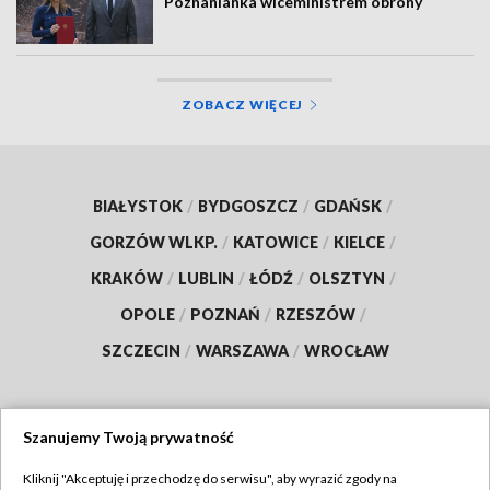
Poznanianka wiceministrem obrony
ZOBACZ WIĘCEJ
BIAŁYSTOK
/
BYDGOSZCZ
/
GDAŃSK
/
GORZÓW WLKP.
/
KATOWICE
/
KIELCE
/
KRAKÓW
/
LUBLIN
/
ŁÓDŹ
/
OLSZTYN
/
OPOLE
/
POZNAŃ
/
RZESZÓW
/
SZCZECIN
/
WARSZAWA
/
WROCŁAW
Szanujemy Twoją prywatność
Dołącz do nas:
Kliknij "Akceptuję i przechodzę do serwisu", aby wyrazić zgody na