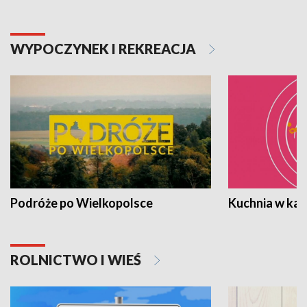
WYPOCZYNEK I REKREACJA
Podróże po Wielkopolsce
Kuchnia w ka
ROLNICTWO I WIEŚ