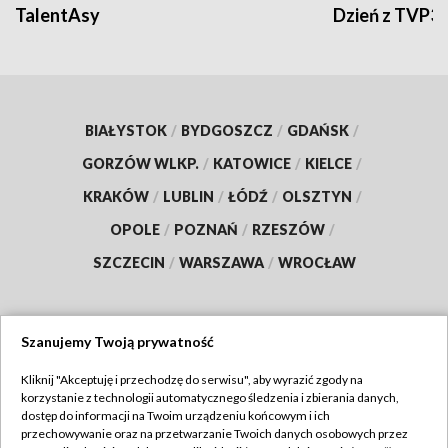
TalentAsy
Dzień z TVP3
BIAŁYSTOK
/
BYDGOSZCZ
/
GDAŃSK
/
GORZÓW WLKP.
/
KATOWICE
/
KIELCE
/
KRAKÓW
/
LUBLIN
/
ŁÓDŹ
/
OLSZTYN
/
OPOLE
/
POZNAŃ
/
RZESZÓW
/
SZCZECIN
/
WARSZAWA
/
WROCŁAW
Szanujemy Twoją prywatność
Dołącz do nas:
Kliknij "Akceptuję i przechodzę do serwisu", aby wyrazić zgody na
korzystanie z technologii automatycznego śledzenia i zbierania danych,
TVP
dostęp do informacji na Twoim urządzeniu końcowym i ich
Abonament TVP
przechowywanie oraz na przetwarzanie Twoich danych osobowych przez
Regulamin TVP