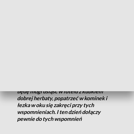
lata temu, już jako dojrzały zawodnik. Nie ukrywa, że ten
sukces będzie długo wspominał.
Ja wciąż przeżywam 100-lecie mojego
ukochanego klubu, które obchodziliśmy
rok temu. Teraz mamy 101. rok i kolejne
sukcesy, których nie było przez długie
lata. To mnie bardzo cieszy, napawa
dumą... Pamiętam jak przed meczem z
Benificą Lizbona w Lidze Europy
wspominałem, że mam nadzieję, iż kiedyś
będę mógł usiąść w fotelu z kubkiem
dobrej herbaty, popatrzeć w kominek i
łezka w oku się zakręci przy tych
wspomnieniach. I ten dzień dołączy
pewnie do tych wspomnień