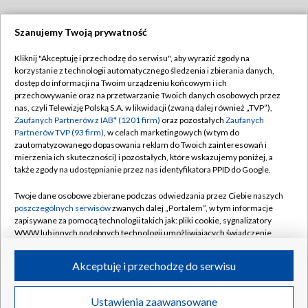
Szanujemy Twoją prywatność
Dołącz do nas:
Kliknij "Akceptuję i przechodzę do serwisu", aby wyrazić zgody na
korzystanie z technologii automatycznego śledzenia i zbierania danych,
TVP
dostęp do informacji na Twoim urządzeniu końcowym i ich
Abonament TVP
przechowywanie oraz na przetwarzanie Twoich danych osobowych przez
Regulamin TVP
nas, czyli Telewizję Polską S.A. w likwidacji (zwaną dalej również „TVP”),
Emisja w TVP
Polityka prywatności
Zaufanych Partnerów z IAB* (1201 firm)
oraz pozostałych
Zaufanych
Partnerów TVP (93 firm)
, w celach marketingowych (w tym do
Centrum informacji TVP
Moje zgody
zautomatyzowanego dopasowania reklam do Twoich zainteresowań i
mierzenia ich skuteczności) i pozostałych, które wskazujemy poniżej, a
Naziemna Telewizja Cyfrowa
Pomoc
także zgody na udostępnianie przez nas identyfikatora PPID do Google.
Sklep TVP
Biuro reklamy
Twoje dane osobowe zbierane podczas odwiedzania przez Ciebie naszych
Rada Programowa
Kontakt
poszczególnych serwisów
zwanych dalej „Portalem”, w tym informacje
zapisywane za pomocą technologii takich jak: pliki cookie, sygnalizatory
System NOS
WWW lub innych podobnych technologii umożliwiających świadczenie
dopasowanych i bezpiecznych usług, personalizację treści oraz reklam,
Informacje o nadawcy
Kanały
udostępnianie funkcji mediów społecznościowych oraz analizowanie
Akceptuję i przechodzę do serwisu
ruchu w Internecie.
Program dla prasy
©2026 Telewizja Polska S.A. w likwidacji
Biuro Reklamy
Twoje dane osobowe zbierane podczas odwiedzania przez Ciebie
Ustawienia zaawansowane