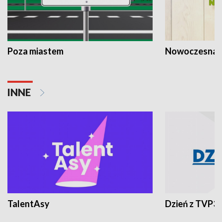
Poza miastem
Nowoczesna 
INNE
TalentAsy
Dzień z TVP3