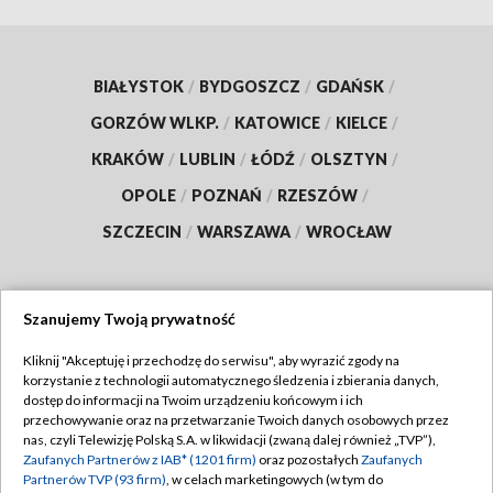
BIAŁYSTOK
/
BYDGOSZCZ
/
GDAŃSK
/
GORZÓW WLKP.
/
KATOWICE
/
KIELCE
/
KRAKÓW
/
LUBLIN
/
ŁÓDŹ
/
OLSZTYN
/
OPOLE
/
POZNAŃ
/
RZESZÓW
/
SZCZECIN
/
WARSZAWA
/
WROCŁAW
Szanujemy Twoją prywatność
Dołącz do nas:
Kliknij "Akceptuję i przechodzę do serwisu", aby wyrazić zgody na
korzystanie z technologii automatycznego śledzenia i zbierania danych,
TVP
dostęp do informacji na Twoim urządzeniu końcowym i ich
Abonament TVP
przechowywanie oraz na przetwarzanie Twoich danych osobowych przez
Regulamin TVP
nas, czyli Telewizję Polską S.A. w likwidacji (zwaną dalej również „TVP”),
Emisja w TVP
Zaufanych Partnerów z IAB* (1201 firm)
oraz pozostałych
Zaufanych
Polityka prywatności
Partnerów TVP (93 firm)
, w celach marketingowych (w tym do
Centrum informacji TVP