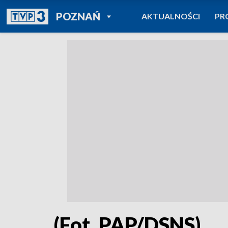
POWRÓT DO
POZNAŃ
AKTUALNOŚCI
PR
TVP REGIONY
(Fot. PAP/DSNS)