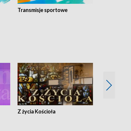
Transmisje sportowe
Reportaże s
Z życia Kościoła
Jak rozmawia