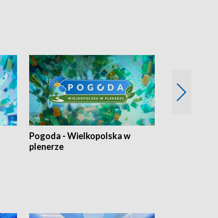
Pogoda - Wielkopolska w
Eko prognoza
plenerze