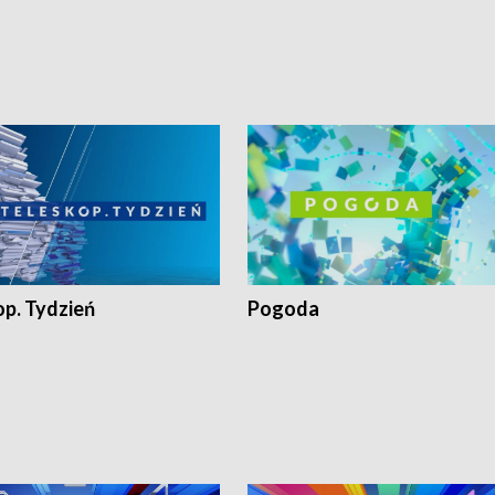
op. Tydzień
Pogoda