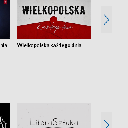
nia
Wielkopolska każdego dnia
Rozmowy z m