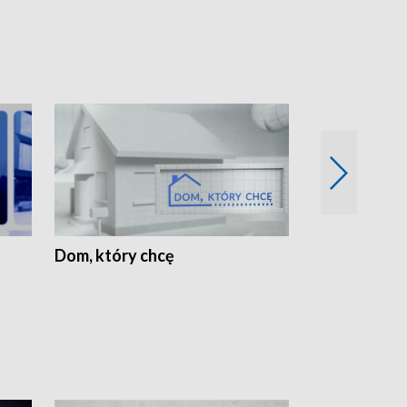
Dom, który chcę
Biznes Wielk