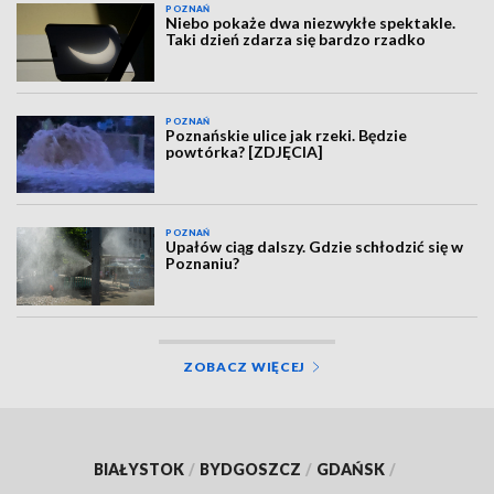
POZNAŃ
Niebo pokaże dwa niezwykłe spektakle.
Taki dzień zdarza się bardzo rzadko
POZNAŃ
Poznańskie ulice jak rzeki. Będzie
powtórka? [ZDJĘCIA]
POZNAŃ
Upałów ciąg dalszy. Gdzie schłodzić się w
Poznaniu?
ZOBACZ WIĘCEJ
BIAŁYSTOK
/
BYDGOSZCZ
/
GDAŃSK
/