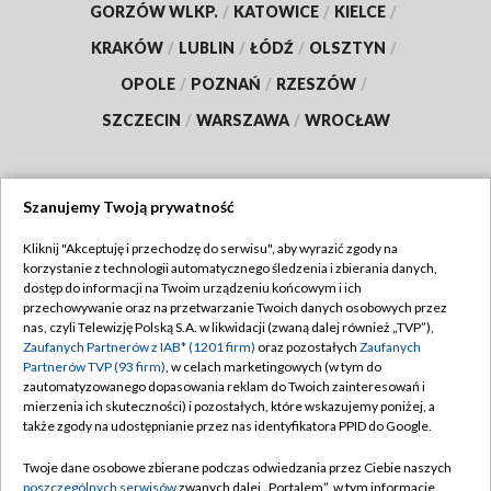
GORZÓW WLKP.
/
KATOWICE
/
KIELCE
/
KRAKÓW
/
LUBLIN
/
ŁÓDŹ
/
OLSZTYN
/
OPOLE
/
POZNAŃ
/
RZESZÓW
/
SZCZECIN
/
WARSZAWA
/
WROCŁAW
Szanujemy Twoją prywatność
Dołącz do nas:
Kliknij "Akceptuję i przechodzę do serwisu", aby wyrazić zgody na
korzystanie z technologii automatycznego śledzenia i zbierania danych,
TVP
dostęp do informacji na Twoim urządzeniu końcowym i ich
Abonament TVP
przechowywanie oraz na przetwarzanie Twoich danych osobowych przez
Regulamin TVP
nas, czyli Telewizję Polską S.A. w likwidacji (zwaną dalej również „TVP”),
Emisja w TVP
Polityka prywatności
Zaufanych Partnerów z IAB* (1201 firm)
oraz pozostałych
Zaufanych
Partnerów TVP (93 firm)
, w celach marketingowych (w tym do
Centrum informacji TVP
Moje zgody
zautomatyzowanego dopasowania reklam do Twoich zainteresowań i
mierzenia ich skuteczności) i pozostałych, które wskazujemy poniżej, a
Naziemna Telewizja Cyfrowa
Pomoc
także zgody na udostępnianie przez nas identyfikatora PPID do Google.
Sklep TVP
Biuro reklamy
Twoje dane osobowe zbierane podczas odwiedzania przez Ciebie naszych
Rada Programowa
Kontakt
poszczególnych serwisów
zwanych dalej „Portalem”, w tym informacje