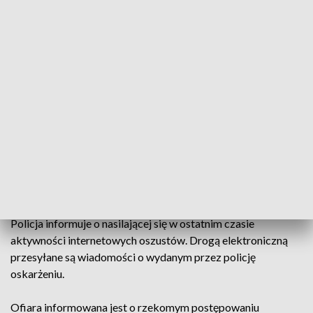
Policja ostrzega przed fałszywami e-mailami (fot. Lubuska Policja)
W ostatnim czasie odnotowuje się coraz więcej
przypadków takich oszustw. Konsekwencje
otwarcia wiadomości mogą być poważne.
Policja informuje o nasilającej się w ostatnim czasie
aktywności internetowych oszustów. Drogą elektroniczną
przesyłane są wiadomości o wydanym przez policję
oskarżeniu.
Ofiara informowana jest o rzekomym postępowaniu