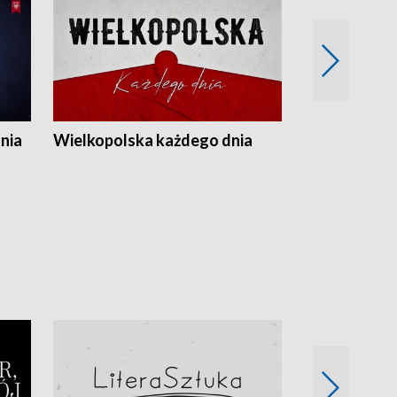
nia
Wielkopolska każdego dnia
Rozmowy z m