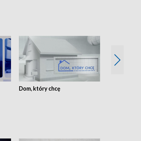
Dom, który chcę
Biznes Wielk