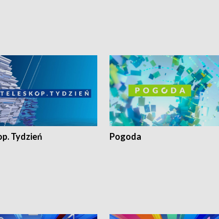
op. Tydzień
Pogoda