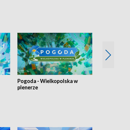
Pogoda - Wielkopolska w
Eko prognoza
plenerze