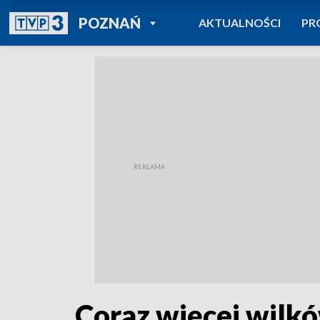
POWRÓT DO
POZNAŃ
AKTUALNOŚCI
PR
TVP REGIONY
Coraz więcej wilkó