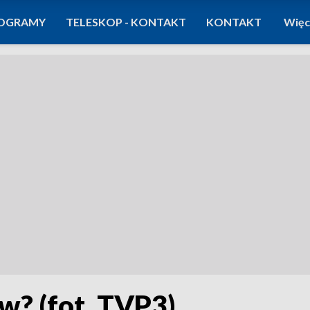
OGRAMY
TELESKOP - KONTAKT
KONTAKT
Więc
w? (fot. TVP3)