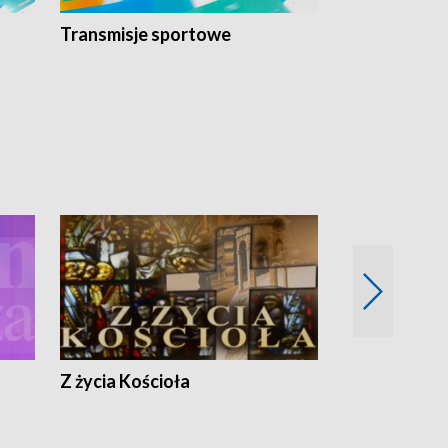
Transmisje sportowe
Reportaże s
Z życia Kościoła
Jak rozmawia