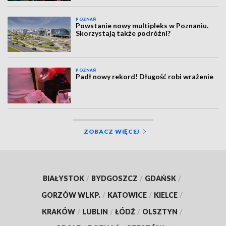
POZNAŃ
Powstanie nowy multipleks w Poznaniu.
Skorzystają także podróżni?
POZNAŃ
Padł nowy rekord! Długość robi wrażenie
ZOBACZ WIĘCEJ
BIAŁYSTOK
/
BYDGOSZCZ
/
GDAŃSK
/
GORZÓW WLKP.
/
KATOWICE
/
KIELCE
/
KRAKÓW
/
LUBLIN
/
ŁÓDŹ
/
OLSZTYN
/