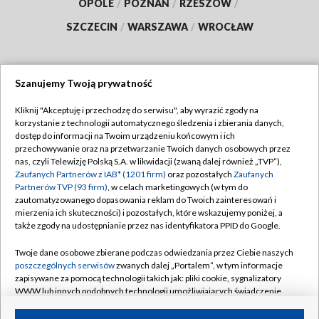
OPOLE
/
POZNAŃ
/
RZESZÓW
/
SZCZECIN
/
WARSZAWA
/
WROCŁAW
Szanujemy Twoją prywatność
Dołącz do nas:
Kliknij "Akceptuję i przechodzę do serwisu", aby wyrazić zgody na
korzystanie z technologii automatycznego śledzenia i zbierania danych,
TVP
dostęp do informacji na Twoim urządzeniu końcowym i ich
Abonament TVP
przechowywanie oraz na przetwarzanie Twoich danych osobowych przez
Regulamin TVP
nas, czyli Telewizję Polską S.A. w likwidacji (zwaną dalej również „TVP”),
Emisja w TVP
Polityka prywatności
Zaufanych Partnerów z IAB* (1201 firm)
oraz pozostałych
Zaufanych
Partnerów TVP (93 firm)
, w celach marketingowych (w tym do
Centrum informacji TVP
Moje zgody
zautomatyzowanego dopasowania reklam do Twoich zainteresowań i
mierzenia ich skuteczności) i pozostałych, które wskazujemy poniżej, a
Naziemna Telewizja Cyfrowa
Pomoc
także zgody na udostępnianie przez nas identyfikatora PPID do Google.
Sklep TVP
Biuro reklamy
Twoje dane osobowe zbierane podczas odwiedzania przez Ciebie naszych
Rada Programowa
Kontakt
poszczególnych serwisów
zwanych dalej „Portalem”, w tym informacje
zapisywane za pomocą technologii takich jak: pliki cookie, sygnalizatory
System NOS
WWW lub innych podobnych technologii umożliwiających świadczenie
dopasowanych i bezpiecznych usług, personalizację treści oraz reklam,
Informacje o nadawcy
Kanały
udostępnianie funkcji mediów społecznościowych oraz analizowanie