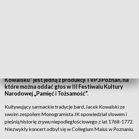
Niezwykły koncert (fot. TVP3)
Wkrótce rocznica zawiązania konfederacji barskiej.
Związany z nią koncert „Konfederacja barska po
Kowalsku” jest jedną z produkcji TVP3 Poznań, na
które można oddać głos w III Festiwalu Kultury
Narodowej „Pamięć i Tożsamość”.
Kultywujący sarmackie tradycje bard, Jacek Kowalski ze
swoim zespołem Monogramista JK opowiedział słowem i
pieśnią historię zrywu niepodległościowego z lat 1768-1772.
Niezwykły koncert odbył się w Collegium Maius w Poznaniu.