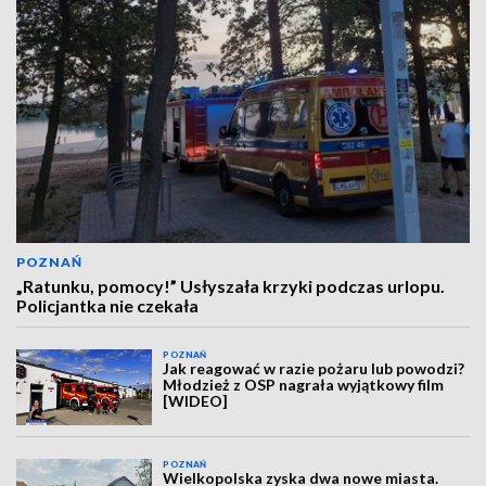
POZNAŃ
„Ratunku, pomocy!” Usłyszała krzyki podczas urlopu.
Policjantka nie czekała
POZNAŃ
Jak reagować w razie pożaru lub powodzi?
Młodzież z OSP nagrała wyjątkowy film
[WIDEO]
POZNAŃ
Wielkopolska zyska dwa nowe miasta.