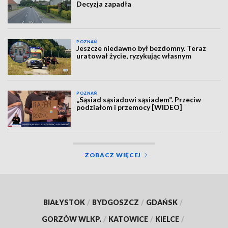
Decyzja zapadła
POZNAŃ
Jeszcze niedawno był bezdomny. Teraz
uratował życie, ryzykując własnym
POZNAŃ
„Sąsiad sąsiadowi sąsiadem”. Przeciw
podziałom i przemocy [WIDEO]
ZOBACZ WIĘCEJ
BIAŁYSTOK
/
BYDGOSZCZ
/
GDAŃSK
/
GORZÓW WLKP.
/
KATOWICE
/
KIELCE
/