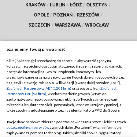
KRAKÓW
/
LUBLIN
/
ŁÓDŹ
/
OLSZTYN
/
OPOLE
/
POZNAŃ
/
RZESZÓW
/
SZCZECIN
/
WARSZAWA
/
WROCŁAW
Szanujemy Twoją prywatność
Dołącz do nas:
Kliknij "Akceptuję i przechodzę do serwisu", aby wyrazić zgody na
korzystanie z technologii automatycznego śledzenia i zbierania danych,
TVP
dostęp do informacji na Twoim urządzeniu końcowym i ich
Abonament TVP
przechowywanie oraz na przetwarzanie Twoich danych osobowych przez
Regulamin TVP
nas, czyli Telewizję Polską S.A. w likwidacji (zwaną dalej również „TVP”),
Emisja w TVP
Polityka prywatności
Zaufanych Partnerów z IAB* (1201 firm)
oraz pozostałych
Zaufanych
Partnerów TVP (93 firm)
, w celach marketingowych (w tym do
Centrum informacji TVP
Moje zgody
zautomatyzowanego dopasowania reklam do Twoich zainteresowań i
mierzenia ich skuteczności) i pozostałych, które wskazujemy poniżej, a
Naziemna Telewizja Cyfrowa
Pomoc
także zgody na udostępnianie przez nas identyfikatora PPID do Google.
Sklep TVP
Biuro reklamy
Twoje dane osobowe zbierane podczas odwiedzania przez Ciebie naszych
Rada Programowa
Kontakt
poszczególnych serwisów
zwanych dalej „Portalem”, w tym informacje
zapisywane za pomocą technologii takich jak: pliki cookie, sygnalizatory
System NOS