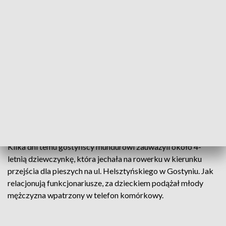
Zamiast na dziecko patrzył w telefon. Nie spodziewał się tego, co zrobi(fot.
policja)
Całą sytuację obserwowali zdumieni policjanci.
Kilka dni temu gostyńscy mundurowi zauważyli około 4-
letnią dziewczynkę, która jechała na rowerku w kierunku
przejścia dla pieszych na ul. Helsztyńskiego w Gostyniu. Jak
relacjonują funkcjonariusze, za dzieckiem podążał młody
mężczyzna wpatrzony w telefon komórkowy.