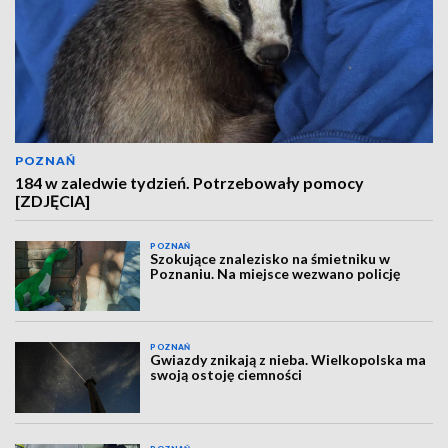
POZNAŃ
184 w zaledwie tydzień. Potrzebowały pomocy
[ZDJĘCIA]
POZNAŃ
Szokujące znalezisko na śmietniku w
Poznaniu. Na miejsce wezwano policję
POZNAŃ
Gwiazdy znikają z nieba. Wielkopolska ma
swoją ostoję ciemności