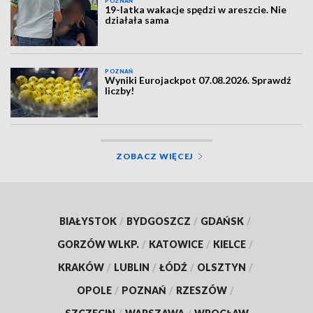
POZNAŃ
19-latka wakacje spędzi w areszcie. Nie
działała sama
POZNAŃ
Wyniki Eurojackpot 07.08.2026. Sprawdź
liczby!
ZOBACZ WIĘCEJ
BIAŁYSTOK
/
BYDGOSZCZ
/
GDAŃSK
/
GORZÓW WLKP.
/
KATOWICE
/
KIELCE
/
KRAKÓW
/
LUBLIN
/
ŁÓDŹ
/
OLSZTYN
/
OPOLE
/
POZNAŃ
/
RZESZÓW
/