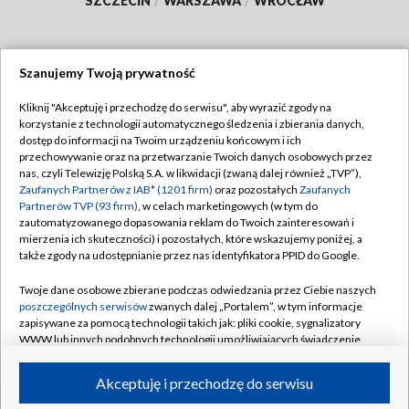
SZCZECIN
/
WARSZAWA
/
WROCŁAW
Szanujemy Twoją prywatność
Dołącz do nas:
Kliknij "Akceptuję i przechodzę do serwisu", aby wyrazić zgody na
korzystanie z technologii automatycznego śledzenia i zbierania danych,
TVP
dostęp do informacji na Twoim urządzeniu końcowym i ich
Abonament TVP
przechowywanie oraz na przetwarzanie Twoich danych osobowych przez
Regulamin TVP
nas, czyli Telewizję Polską S.A. w likwidacji (zwaną dalej również „TVP”),
Emisja w TVP
Polityka prywatności
Zaufanych Partnerów z IAB* (1201 firm)
oraz pozostałych
Zaufanych
Partnerów TVP (93 firm)
, w celach marketingowych (w tym do
Centrum informacji TVP
Moje zgody
zautomatyzowanego dopasowania reklam do Twoich zainteresowań i
mierzenia ich skuteczności) i pozostałych, które wskazujemy poniżej, a
Naziemna Telewizja Cyfrowa
Pomoc
także zgody na udostępnianie przez nas identyfikatora PPID do Google.
Sklep TVP
Biuro reklamy
Twoje dane osobowe zbierane podczas odwiedzania przez Ciebie naszych
Rada Programowa
Kontakt
poszczególnych serwisów
zwanych dalej „Portalem”, w tym informacje
zapisywane za pomocą technologii takich jak: pliki cookie, sygnalizatory
System NOS
WWW lub innych podobnych technologii umożliwiających świadczenie
dopasowanych i bezpiecznych usług, personalizację treści oraz reklam,
Informacje o nadawcy
Kanały
udostępnianie funkcji mediów społecznościowych oraz analizowanie
Akceptuję i przechodzę do serwisu
ruchu w Internecie.
Program dla prasy