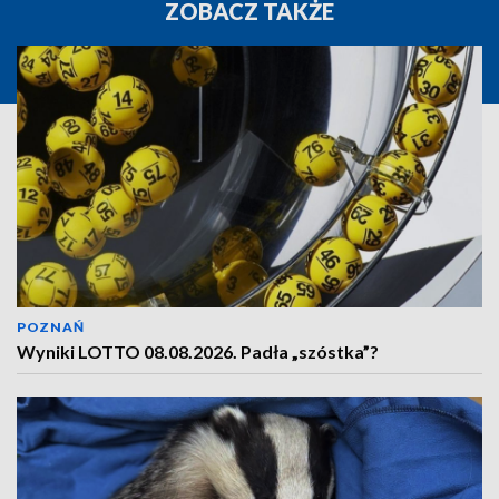
ZOBACZ TAKŻE
POZNAŃ
Wyniki LOTTO 08.08.2026. Padła „szóstka”?