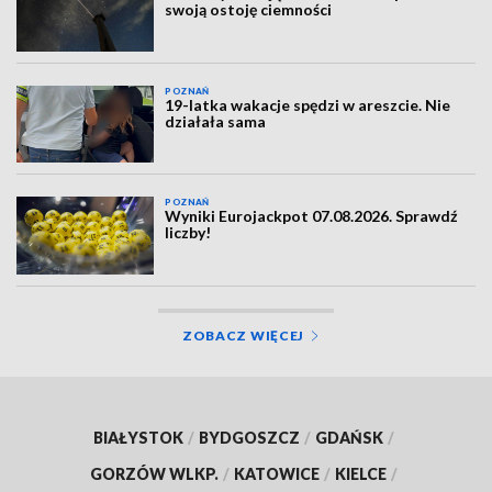
swoją ostoję ciemności
POZNAŃ
19-latka wakacje spędzi w areszcie. Nie
działała sama
POZNAŃ
Wyniki Eurojackpot 07.08.2026. Sprawdź
liczby!
ZOBACZ WIĘCEJ
BIAŁYSTOK
/
BYDGOSZCZ
/
GDAŃSK
/
GORZÓW WLKP.
/
KATOWICE
/
KIELCE
/