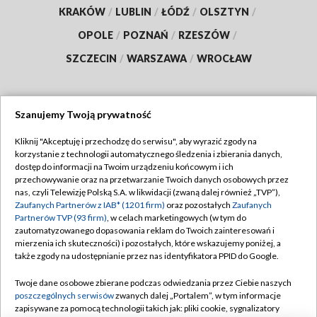
KRAKÓW
/
LUBLIN
/
ŁÓDŹ
/
OLSZTYN
/
OPOLE
/
POZNAŃ
/
RZESZÓW
/
SZCZECIN
/
WARSZAWA
/
WROCŁAW
Szanujemy Twoją prywatność
Dołącz do nas:
Kliknij "Akceptuję i przechodzę do serwisu", aby wyrazić zgody na
korzystanie z technologii automatycznego śledzenia i zbierania danych,
TVP
dostęp do informacji na Twoim urządzeniu końcowym i ich
Abonament TVP
przechowywanie oraz na przetwarzanie Twoich danych osobowych przez
Regulamin TVP
nas, czyli Telewizję Polską S.A. w likwidacji (zwaną dalej również „TVP”),
Emisja w TVP
Polityka prywatności
Zaufanych Partnerów z IAB* (1201 firm)
oraz pozostałych
Zaufanych
Partnerów TVP (93 firm)
, w celach marketingowych (w tym do
Centrum informacji TVP
Moje zgody
zautomatyzowanego dopasowania reklam do Twoich zainteresowań i
mierzenia ich skuteczności) i pozostałych, które wskazujemy poniżej, a
Naziemna Telewizja Cyfrowa
Pomoc
także zgody na udostępnianie przez nas identyfikatora PPID do Google.
Sklep TVP
Biuro reklamy
Twoje dane osobowe zbierane podczas odwiedzania przez Ciebie naszych
Rada Programowa
Kontakt
poszczególnych serwisów
zwanych dalej „Portalem”, w tym informacje
zapisywane za pomocą technologii takich jak: pliki cookie, sygnalizatory
System NOS