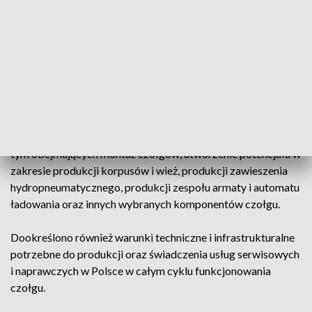
obsługi czołgów K2 w wersji polskiej.
Wspólna produkcja czołgów K-2PL oraz innych pojazdów
towarzyszących na podwoziu gąsienicowym będzie
odbywać się w poznańskich Wojskowych Zakładach
Motoryzacyjnych.
Dookreślony został zakres zdolności przemysłowych, jakie
zostaną przeniesione do WZM i pozostałych spółek PGZ, w
tym obejmujących montaż czołgów, utworzenie potencjału w
zakresie produkcji korpusów i wież, produkcji zawieszenia
hydropneumatycznego, produkcji zespołu armaty i automatu
ładowania oraz innych wybranych komponentów czołgu.
Dookreślono również warunki techniczne i infrastrukturalne
potrzebne do produkcji oraz świadczenia usług serwisowych
i naprawczych w Polsce w całym cyklu funkcjonowania
czołgu.