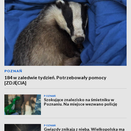
POZNAŃ
184 w zaledwie tydzień. Potrzebowały pomocy
[ZDJĘCIA]
POZNAŃ
Szokujące znalezisko na śmietniku w
Poznaniu. Na miejsce wezwano policję
POZNAŃ
Gwiazdy znikają z nieba. Wielkopolska ma