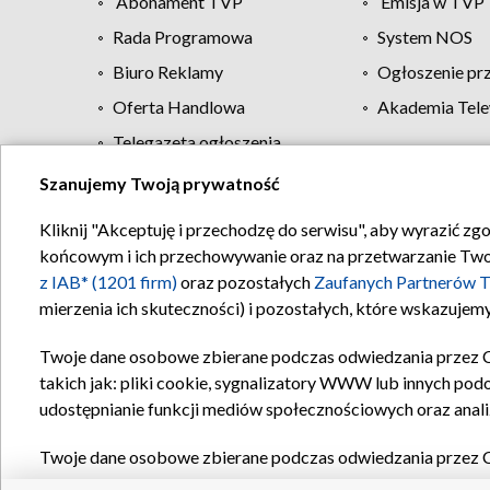
Abonament TVP
Emisja w TVP
Rada Programowa
System NOS
Biuro Reklamy
Ogłoszenie pr
Oferta Handlowa
Akademia Tele
Telegazeta ogłoszenia
Szanujemy Twoją prywatność
Regulamin TVP
Kliknij "Akceptuję i przechodzę do serwisu", aby wyrazić zg
końcowym i ich przechowywanie oraz na przetwarzanie Twoich
z IAB* (1201 firm)
oraz pozostałych
Zaufanych Partnerów T
mierzenia ich skuteczności) i pozostałych, które wskazujemy
Twoje dane osobowe zbierane podczas odwiedzania przez 
takich jak: pliki cookie, sygnalizatory WWW lub innych pod
udostępnianie funkcji mediów społecznościowych oraz anali
Twoje dane osobowe zbierane podczas odwiedzania przez 
plików cookie, informacje o Twoich wyszukiwaniach w serwi