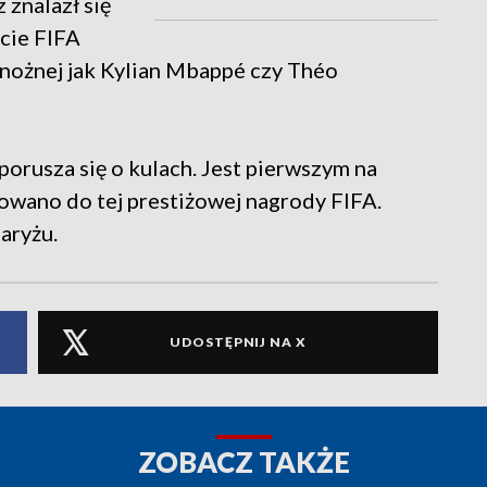
 znalazł się
cie FIFA
 nożnej jak Kylian Mbappé czy Théo
orusza się o kulach. Jest pierwszym na
owano do tej prestiżowej nagrody FIFA.
aryżu.
UDOSTĘPNIJ NA X
ZOBACZ TAKŻE