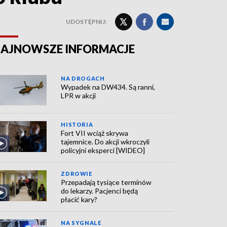
UDOSTĘPNIJ:
AJNOWSZE INFORMACJE
NA DROGACH
Wypadek na DW434. Są ranni,
LPR w akcji
HISTORIA
Fort VII wciąż skrywa
tajemnice. Do akcji wkroczyli
policyjni eksperci [WIDEO]
ZDROWIE
Przepadają tysiące terminów
do lekarzy. Pacjenci będą
płacić kary?
NA SYGNALE