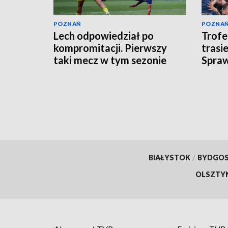
POZNAŃ
POZNA
Lech odpowiedział po
Trofe
kompromitacji. Pierwszy
trasi
taki mecz w tym sezonie
Spraw
puch
BIAŁYSTOK
/
BYDGO
OLSZTY