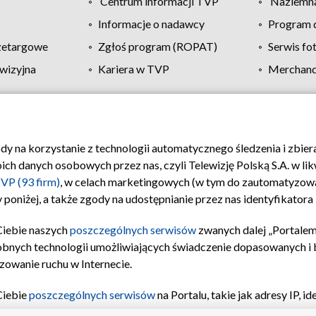
Centrum informacji TVP
Naziemna
Informacje o nadawcy
Program d
zetargowe
Zgłoś program (ROPAT)
Serwis fo
wizyjna
Kariera w TVP
Merchandi
Polityka prywatności
Moje zgody
Pomoc
Biuro re
ody na korzystanie z technologii automatycznego śledzenia i zbie
 danych osobowych przez nas, czyli Telewizję Polską S.A. w likw
VP (93 firm)
, w celach marketingowych (w tym do zautomatyzow
 poniżej, a także zgody na udostępnianie przez nas identyfikator
Ciebie naszych
poszczególnych serwisów
zwanych dalej „Portalem
obnych technologii umożliwiających świadczenie dopasowanych i be
zowanie ruchu w Internecie.
Ciebie
poszczególnych serwisów
na Portalu, takie jak adresy IP, 
sach Portalu czy historia odwiedzin będą przetwarzane przez TV