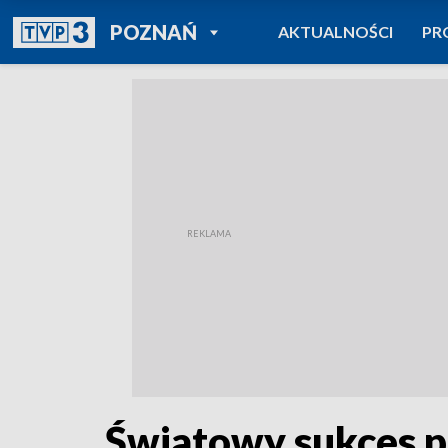
POWRÓT DO
POZNAŃ
AKTUALNOŚCI
PR
TVP REGIONY
Światowy sukces pi