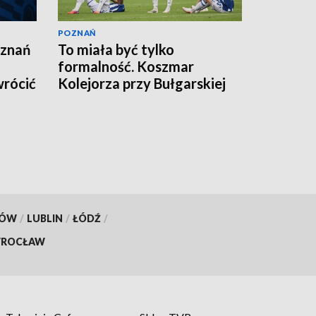
POZNAŃ
oznań
To miała być tylko
formalność. Koszmar
wrócić
Kolejorza przy Bułgarskiej
KÓW
/
LUBLIN
/
ŁÓDŹ
/
ROCŁAW