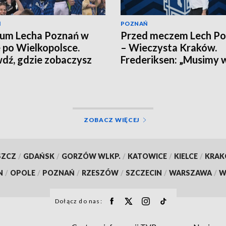
Ń
POZNAŃ
um Lecha Poznań w
Przed meczem Lech P
e po Wielkopolsce.
– Wieczysta Kraków.
dź, gdzie zobaczysz
Frederiksen: „Musimy 
ar [TERMINARZ]
na odpowiednie tory”
ZOBACZ WIĘCEJ
SZCZ
/
GDAŃSK
/
GORZÓW WLKP.
/
KATOWICE
/
KIELCE
/
KRA
N
/
OPOLE
/
POZNAŃ
/
RZESZÓW
/
SZCZECIN
/
WARSZAWA
/
W
Dołącz do nas: