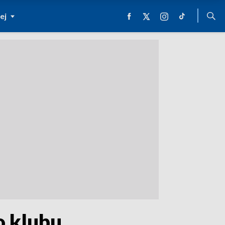
ej
o klubu