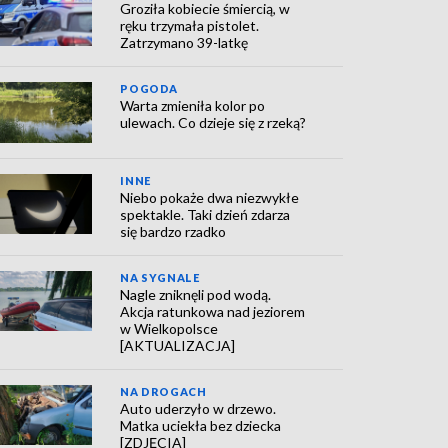
Groziła kobiecie śmiercią, w
ręku trzymała pistolet.
Zatrzymano 39-latkę
POGODA
Warta zmieniła kolor po
ulewach. Co dzieje się z rzeką?
INNE
Niebo pokaże dwa niezwykłe
spektakle. Taki dzień zdarza
się bardzo rzadko
NA SYGNALE
Nagle zniknęli pod wodą.
Akcja ratunkowa nad jeziorem
w Wielkopolsce
[AKTUALIZACJA]
NA DROGACH
Auto uderzyło w drzewo.
Matka uciekła bez dziecka
[ZDJĘCIA]