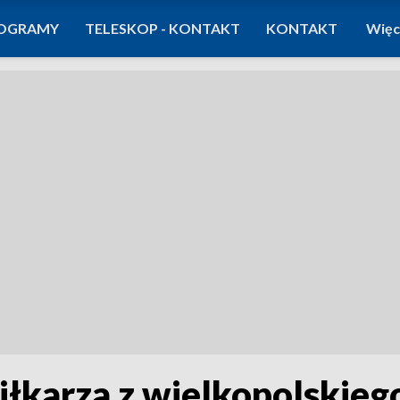
OGRAMY
TELESKOP - KONTAKT
KONTAKT
Więc
łkarza z wielkopolskieg