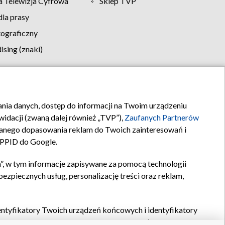
 Telewizja Cyfrowa
Sklep TVP
la prasy
tograficzny
sing (znaki)
klamy
Kontakt
rania danych, dostęp do informacji na Twoim urządzeniu
idacji (zwaną dalej również „TVP”),
Zaufanych Partnerów
anego dopasowania reklam do Twoich zainteresowań i
a PPID do Google.
”, w tym informacje zapisywane za pomocą technologii
zpiecznych usług, personalizację treści oraz reklam,
identyfikatory Twoich urządzeń końcowych i identyfikatory
P,
Zaufanych Partnerów z IAB
oraz pozostałych
Zaufanych