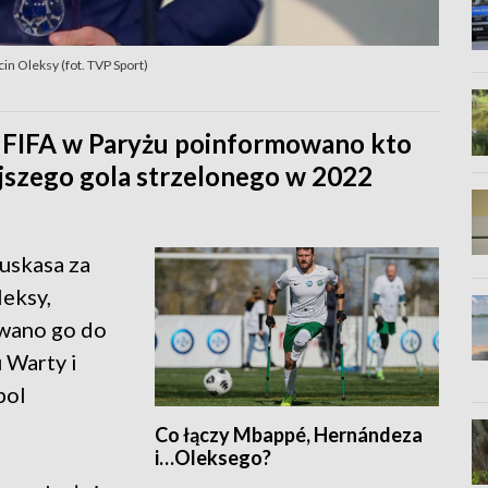
cin Oleksy (fot. TVP Sport)
d FIFA w Paryżu poinformowano kto
jszego gola strzelonego w 2022
uskasa za
leksy,
wano go do
 Warty i
bol
Co łączy Mbappé, Hernándeza
i…Oleksego?