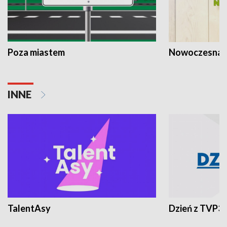
Poza miastem
Nowoczesna 
INNE
TalentAsy
Dzień z TVP3