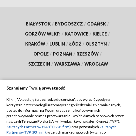
BIAŁYSTOK
/
BYDGOSZCZ
/
GDAŃSK
/
GORZÓW WLKP.
/
KATOWICE
/
KIELCE
/
KRAKÓW
/
LUBLIN
/
ŁÓDŹ
/
OLSZTYN
/
OPOLE
/
POZNAŃ
/
RZESZÓW
/
SZCZECIN
/
WARSZAWA
/
WROCŁAW
Szanujemy Twoją prywatność
Dołącz do nas:
Kliknij "Akceptuję i przechodzę do serwisu", aby wyrazić zgody na
korzystanie z technologii automatycznego śledzenia i zbierania danych,
TVP
dostęp do informacji na Twoim urządzeniu końcowym i ich
Abonament TVP
przechowywanie oraz na przetwarzanie Twoich danych osobowych przez
Regulamin TVP
nas, czyli Telewizję Polską S.A. w likwidacji (zwaną dalej również „TVP”),
Emisja w TVP
Zaufanych Partnerów z IAB* (1201 firm)
oraz pozostałych
Zaufanych
Polityka prywatności
Partnerów TVP (93 firm)
, w celach marketingowych (w tym do
Centrum informacji TVP