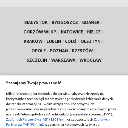
BIAŁYSTOK
/
BYDGOSZCZ
/
GDAŃSK
/
GORZÓW WLKP.
/
KATOWICE
/
KIELCE
/
KRAKÓW
/
LUBLIN
/
ŁÓDŹ
/
OLSZTYN
/
OPOLE
/
POZNAŃ
/
RZESZÓW
/
SZCZECIN
/
WARSZAWA
/
WROCŁAW
Szanujemy Twoją prywatność
Dołącz do nas:
Kliknij "Akceptuję i przechodzę do serwisu", aby wyrazić zgody na
korzystanie z technologii automatycznego śledzenia i zbierania danych,
TVP
dostęp do informacji na Twoim urządzeniu końcowym i ich
Abonament TVP
przechowywanie oraz na przetwarzanie Twoich danych osobowych przez
Regulamin TVP
nas, czyli Telewizję Polską S.A. w likwidacji (zwaną dalej również „TVP”),
Emisja w TVP
Zaufanych Partnerów z IAB* (1201 firm)
oraz pozostałych
Zaufanych
Polityka prywatności
Partnerów TVP (93 firm)
, w celach marketingowych (w tym do
Centrum informacji TVP