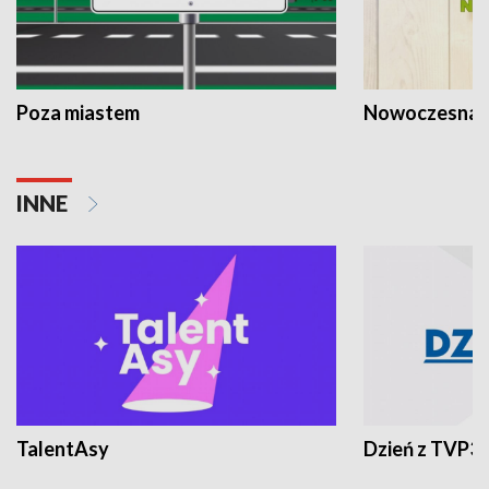
Poza miastem
Nowoczesna 
INNE
TalentAsy
Dzień z TVP3