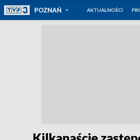
POWRÓT DO
POZNAŃ
AKTUALNOŚCI
PR
TVP REGIONY
Kilkanaście zastę