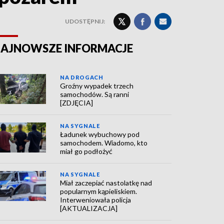
UDOSTĘPNIJ:
AJNOWSZE INFORMACJE
NA DROGACH
Groźny wypadek trzech
samochodów. Są ranni
[ZDJĘCIA]
NA SYGNALE
Ładunek wybuchowy pod
samochodem. Wiadomo, kto
miał go podłożyć
NA SYGNALE
Miał zaczepiać nastolatkę nad
popularnym kąpieliskiem.
Interweniowała policja
[AKTUALIZACJA]