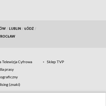
KÓW
/
LUBLIN
/
ŁÓDŹ
/
ROCŁAW
 Telewizja Cyfrowa
Sklep TVP
la prasy
tograficzny
sing (znaki)