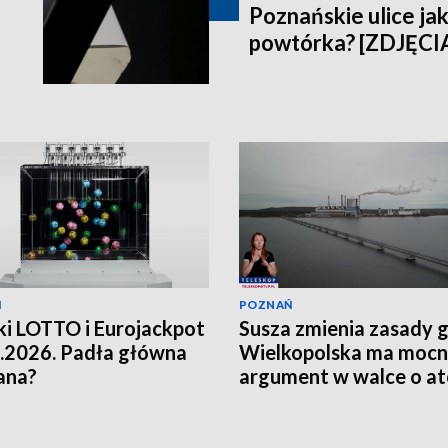
Poznańskie ulice jak
powtórka? [ZDJĘCI
Ń
POZNAŃ
i LOTTO i Eurojackpot
Susza zmienia zasady g
.2026. Padła główna
Wielkopolska ma moc
ana?
argument w walce o a
[WIDEO]