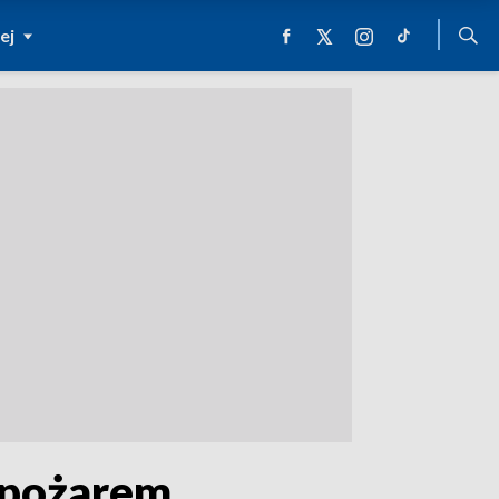
ej
 pożarem