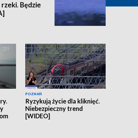
 rzeki. Będzie
A]
POZNAŃ
ry.
Ryzykują życie dla kliknięć.
ny
Niebezpieczny trend
tom
[WIDEO]