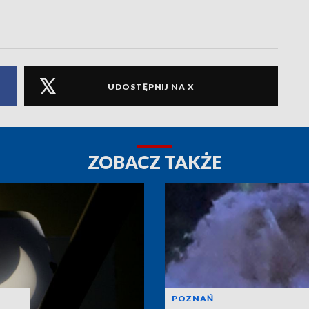
UDOSTĘPNIJ NA X
ZOBACZ TAKŻE
POZNAŃ