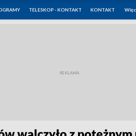
OGRAMY
TELESKOP - KONTAKT
KONTAKT
Więc
pów walczyło z potężnym