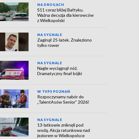
NA DROGACH
S11 coraz bliżej Bałtyku.
Ważna decyzja dla kierowców
z Wielkopolski
NA SYGNALE
Zaginął 25-latek. Znaleziono
tylko rower
NA SYGNALE
Nagle wyciągnął nóż.
Dramatyczny finał bójki
W TVP3 POZNAŃ
Rozpoczynamy nabór do
„TalentAsów Senior” 2026!
NA SYGNALE
13-latkowie zniknęli pod
wodą. Akcja ratunkowa nad
jeziorem w Wielkopolsce