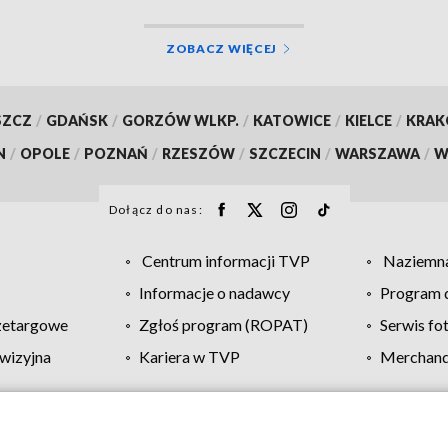
ZOBACZ WIĘCEJ
SZCZ
/
GDAŃSK
/
GORZÓW WLKP.
/
KATOWICE
/
KIELCE
/
KRA
N
/
OPOLE
/
POZNAŃ
/
RZESZÓW
/
SZCZECIN
/
WARSZAWA
/
W
Dołącz do nas:
Centrum informacji TVP
Naziemna
Informacje o nadawcy
Program d
zetargowe
Zgłoś program (ROPAT)
Serwis fo
wizyjna
Kariera w TVP
Merchandi