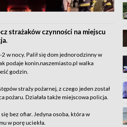
ócz strażaków czynności na miejscu
ja.
1-2 w nocy. Palił się dom jednorodzinny w
ak podaje konin.naszemiasto.pl walka
eść godzin.
tępów straży pożarnej, z czego jeden został
a pożaru. Działała także miejscowa policja.
się bez ofiar. Jedyna osoba, która w
u w porę uciekła.