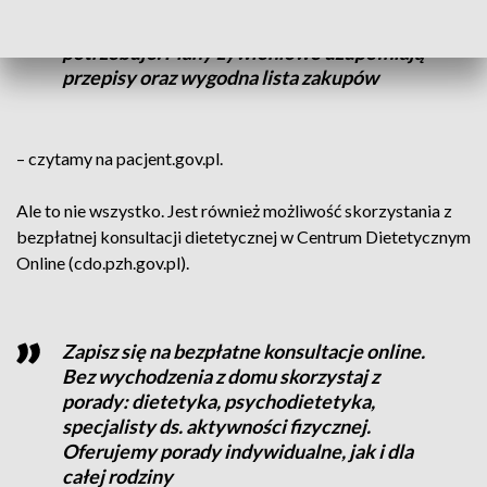
Dostaniesz też podpowiedź, jak podzielić
dania, by każdy miał na talerzu to, czego
potrzebuje. Plany żywieniowe uzupełniają
przepisy oraz wygodna lista zakupów
– czytamy na pacjent.gov.pl.
Ale to nie wszystko. Jest również możliwość skorzystania z
bezpłatnej konsultacji dietetycznej w Centrum Dietetycznym
Online (cdo.pzh.gov.pl).
Zapisz się na bezpłatne konsultacje online.
Bez wychodzenia z domu skorzystaj z
porady: dietetyka, psychodietetyka,
specjalisty ds. aktywności fizycznej.
Oferujemy porady indywidualne, jak i dla
całej rodziny