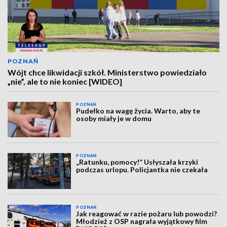
POZNAŃ
Wójt chce likwidacji szkół. Ministerstwo powiedziało
„nie”, ale to nie koniec [WIDEO]
POZNAŃ
Pudełko na wagę życia. Warto, aby te
osoby miały je w domu
POZNAŃ
„Ratunku, pomocy!” Usłyszała krzyki
podczas urlopu. Policjantka nie czekała
POZNAŃ
Jak reagować w razie pożaru lub powodzi?
Młodzież z OSP nagrała wyjątkowy film