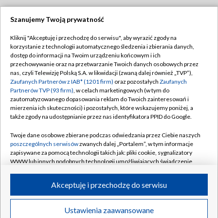
Szanujemy Twoją prywatność
Dołącz do nas:
Kliknij "Akceptuję i przechodzę do serwisu", aby wyrazić zgody na
korzystanie z technologii automatycznego śledzenia i zbierania danych,
TVP
dostęp do informacji na Twoim urządzeniu końcowym i ich
Abonament TVP
przechowywanie oraz na przetwarzanie Twoich danych osobowych przez
Regulamin TVP
nas, czyli Telewizję Polską S.A. w likwidacji (zwaną dalej również „TVP”),
Emisja w TVP
Polityka prywatności
Zaufanych Partnerów z IAB* (1201 firm)
oraz pozostałych
Zaufanych
Partnerów TVP (93 firm)
, w celach marketingowych (w tym do
Centrum informacji TVP
Moje zgody
zautomatyzowanego dopasowania reklam do Twoich zainteresowań i
mierzenia ich skuteczności) i pozostałych, które wskazujemy poniżej, a
Naziemna Telewizja Cyfrowa
Pomoc
także zgody na udostępnianie przez nas identyfikatora PPID do Google.
Sklep TVP
Biuro reklamy
Twoje dane osobowe zbierane podczas odwiedzania przez Ciebie naszych
Rada Programowa
Kontakt
poszczególnych serwisów
zwanych dalej „Portalem”, w tym informacje
zapisywane za pomocą technologii takich jak: pliki cookie, sygnalizatory
System NOS
WWW lub innych podobnych technologii umożliwiających świadczenie
dopasowanych i bezpiecznych usług, personalizację treści oraz reklam,
Informacje o nadawcy
Kanały
udostępnianie funkcji mediów społecznościowych oraz analizowanie
Akceptuję i przechodzę do serwisu
ruchu w Internecie.
Program dla prasy
©2026 Telewizja Polska S.A. w likwidacji
Biuro Reklamy
Twoje dane osobowe zbierane podczas odwiedzania przez Ciebie
Ustawienia zaawansowane
poszczególnych serwisów
na Portalu, takie jak adresy IP, identyfikatory