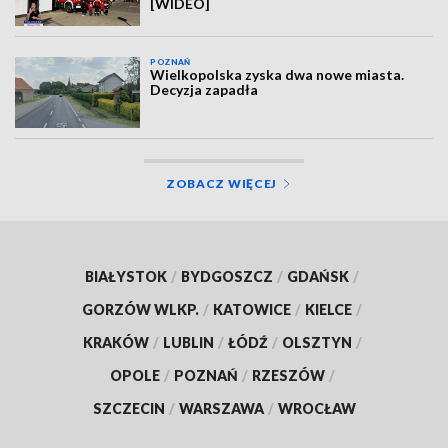
[WIDEO]
POZNAŃ
Wielkopolska zyska dwa nowe miasta.
Decyzja zapadła
ZOBACZ WIĘCEJ
BIAŁYSTOK
/
BYDGOSZCZ
/
GDAŃSK
/
GORZÓW WLKP.
/
KATOWICE
/
KIELCE
/
KRAKÓW
/
LUBLIN
/
ŁÓDŹ
/
OLSZTYN
/
OPOLE
/
POZNAŃ
/
RZESZÓW
/
SZCZECIN
/
WARSZAWA
/
WROCŁAW