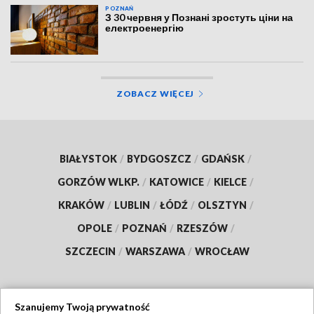
POZNAŃ
З 30 червня у Познані зростуть ціни на
електроенергію
ZOBACZ WIĘCEJ
BIAŁYSTOK
/
BYDGOSZCZ
/
GDAŃSK
/
GORZÓW WLKP.
/
KATOWICE
/
KIELCE
/
KRAKÓW
/
LUBLIN
/
ŁÓDŹ
/
OLSZTYN
/
OPOLE
/
POZNAŃ
/
RZESZÓW
/
SZCZECIN
/
WARSZAWA
/
WROCŁAW
Szanujemy Twoją prywatność