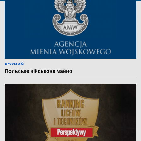
POZNAŃ
Польське військове майно