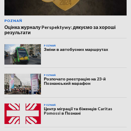
POZNAŃ
Оцінка журналу Perspektywy: дякуємо за хороші
результати
POZNAŃ
Зміни в автобусних маршрутах
POZNAŃ
Розпочато реєстрацію на 23-й
Познанський марафон
POZNAŃ
Центр міграції та біженців Caritas
Pomossi в Познані