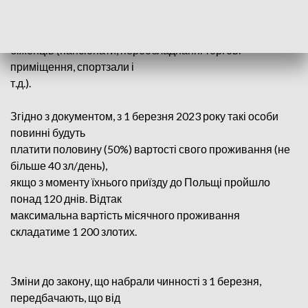
Ця зміна стосується платного проживання в пунктах
масового розміщення
біженців (пансіонати, переобладнанні торгові
приміщення, спортзали і
т.д.).
Згідно з документом, з 1 березня 2023 року такі особи
повинні будуть
платити половину (50%) вартості свого проживання (не
більше 40 зл/день),
якщо з моменту їхнього приїзду до Польщі пройшло
понад 120 днів. Відтак
максимальна вартість місячного проживання
складатиме 1 200 злотих.
Зміни до закону, що набрали чинності з 1 березня,
передбачають, що від