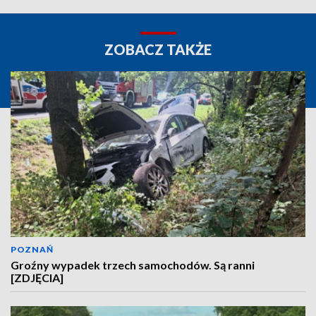
ZOBACZ TAKŻE
POZNAŃ
Groźny wypadek trzech samochodów. Są ranni
[ZDJĘCIA]