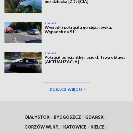
bez dziecka [ZDJĘCIA]
POZNAŃ
Wysiadł i potrąciła go ciężarówka.
Wypadek na S11
POZNAŃ
Potrącił policjantkę i uciekł. Trwa obława
[AKTUALIZACJA]
ZOBACZ WIĘCEJ
BIAŁYSTOK
/
BYDGOSZCZ
/
GDAŃSK
/
GORZÓW WLKP.
/
KATOWICE
/
KIELCE
/