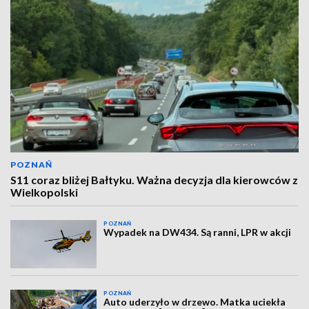
POZNAŃ
S11 coraz bliżej Bałtyku. Ważna decyzja dla kierowców z
Wielkopolski
POZNAŃ
Wypadek na DW434. Są ranni, LPR w akcji
POZNAŃ
Auto uderzyło w drzewo. Matka uciekła