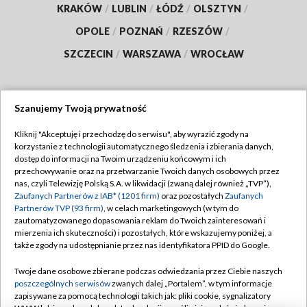
KRAKÓW
/
LUBLIN
/
ŁÓDŹ
/
OLSZTYN
/
OPOLE
/
POZNAŃ
/
RZESZÓW
/
SZCZECIN
/
WARSZAWA
/
WROCŁAW
Szanujemy Twoją prywatność
Dołącz do nas:
Kliknij "Akceptuję i przechodzę do serwisu", aby wyrazić zgody na
korzystanie z technologii automatycznego śledzenia i zbierania danych,
TVP
dostęp do informacji na Twoim urządzeniu końcowym i ich
Abonament TVP
przechowywanie oraz na przetwarzanie Twoich danych osobowych przez
Regulamin TVP
nas, czyli Telewizję Polską S.A. w likwidacji (zwaną dalej również „TVP”),
Emisja w TVP
Polityka prywatności
Zaufanych Partnerów z IAB* (1201 firm)
oraz pozostałych
Zaufanych
Partnerów TVP (93 firm)
, w celach marketingowych (w tym do
Centrum informacji TVP
Moje zgody
zautomatyzowanego dopasowania reklam do Twoich zainteresowań i
mierzenia ich skuteczności) i pozostałych, które wskazujemy poniżej, a
Naziemna Telewizja Cyfrowa
Pomoc
także zgody na udostępnianie przez nas identyfikatora PPID do Google.
Sklep TVP
Biuro reklamy
Twoje dane osobowe zbierane podczas odwiedzania przez Ciebie naszych
Rada Programowa
Kontakt
poszczególnych serwisów
zwanych dalej „Portalem”, w tym informacje
zapisywane za pomocą technologii takich jak: pliki cookie, sygnalizatory
System NOS