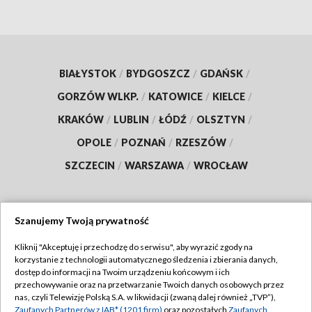
BIAŁYSTOK
/
BYDGOSZCZ
/
GDAŃSK
/
GORZÓW WLKP.
/
KATOWICE
/
KIELCE
/
KRAKÓW
/
LUBLIN
/
ŁÓDŹ
/
OLSZTYN
/
OPOLE
/
POZNAŃ
/
RZESZÓW
/
SZCZECIN
/
WARSZAWA
/
WROCŁAW
Szanujemy Twoją prywatność
Dołącz do nas:
Kliknij "Akceptuję i przechodzę do serwisu", aby wyrazić zgody na
korzystanie z technologii automatycznego śledzenia i zbierania danych,
TVP
dostęp do informacji na Twoim urządzeniu końcowym i ich
Abonament TVP
przechowywanie oraz na przetwarzanie Twoich danych osobowych przez
Regulamin TVP
nas, czyli Telewizję Polską S.A. w likwidacji (zwaną dalej również „TVP”),
Emisja w TVP
Zaufanych Partnerów z IAB* (1201 firm)
oraz pozostałych
Zaufanych
Polityka prywatności