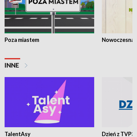
Poza miastem
Nowoczesna 
INNE
TalentAsy
Dzień z TVP3