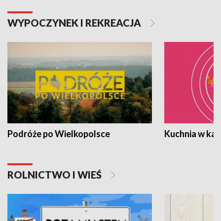
WYPOCZYNEK I REKREACJA
Podróże po Wielkopolsce
Kuchnia w ka
ROLNICTWO I WIEŚ