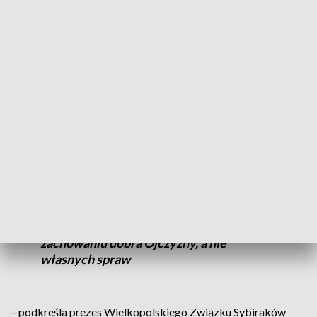
śmierci, dziesiątki tysięcy zamordowano w więzieniach i
siedzibach urzędów bezpieczeństwa. Za wierność własnym
zasadom i przekonaniom reżim zabrał im młodość i marzenia.
Wyklęci, wymazani z kart historii, pochowani w
bezimiennych, często masowych mogiłach. Władze PRL-u
robiły wszystko, by żołnierze podziemia
niepodległościowego zostali zapomniani. Jednak
bezskutecznie.
Walczyli o zachowanie czystego sumienia
przy postępowaniu w każdym calu. Przy
zachowaniu dobra Ojczyzny, a nie
własnych spraw
– podkreśla prezes Wielkopolskiego Związku Sybiraków