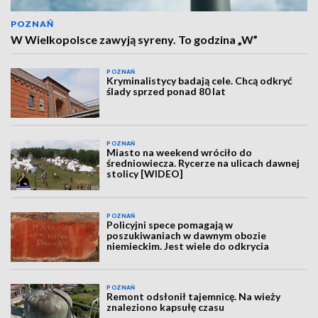
POZNAŃ
W Wielkopolsce zawyją syreny. To godzina „W”
POZNAŃ
Kryminalistycy badają cele. Chcą odkryć
ślady sprzed ponad 80 lat
POZNAŃ
Miasto na weekend wróciło do
średniowiecza. Rycerze na ulicach dawnej
stolicy [WIDEO]
POZNAŃ
Policyjni spece pomagają w
poszukiwaniach w dawnym obozie
niemieckim. Jest wiele do odkrycia
POZNAŃ
Remont odsłonił tajemnicę. Na wieży
znaleziono kapsułę czasu