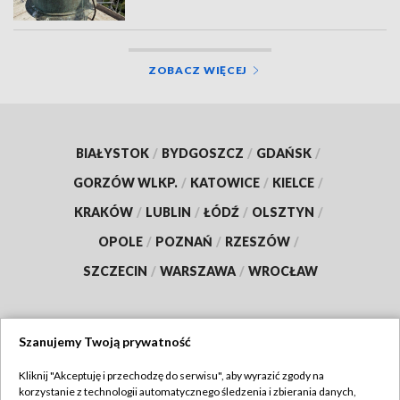
ZOBACZ WIĘCEJ
BIAŁYSTOK
/
BYDGOSZCZ
/
GDAŃSK
/
GORZÓW WLKP.
/
KATOWICE
/
KIELCE
/
KRAKÓW
/
LUBLIN
/
ŁÓDŹ
/
OLSZTYN
/
OPOLE
/
POZNAŃ
/
RZESZÓW
/
SZCZECIN
/
WARSZAWA
/
WROCŁAW
Szanujemy Twoją prywatność
Dołącz do nas:
Kliknij "Akceptuję i przechodzę do serwisu", aby wyrazić zgody na
korzystanie z technologii automatycznego śledzenia i zbierania danych,
TVP