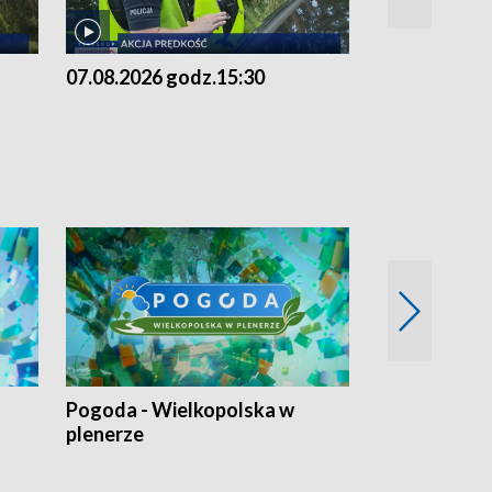
07.08.2026 godz.15:30
06.08.2026 g
Pogoda - Wielkopolska w
Eko prognoza
plenerze