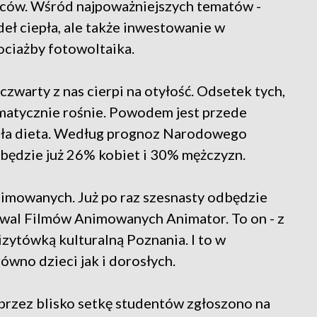
ców. Wśród najpoważniejszych tematów -
deł ciepła, ale także inwestowanie w
hociażby fotowoltaika.
zwarty z nas cierpi na otyłość. Odsetek tych,
matycznie rośnie. Powodem jest przede
i zła dieta. Według prognoz Narodowego
 będzie już 26% kobiet i 30% mężczyzn.
imowanych. Już po raz szesnasty odbędzie
wal Filmów Animowanych Animator. To on - z
wizytówką kulturalną Poznania. I to w
równo dzieci jak i dorosłych.
przez blisko setkę studentów zgłoszono na