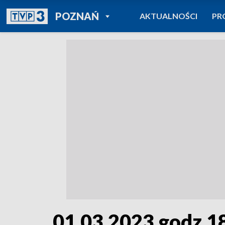
POWRÓT DO
POZNAŃ
AKTUALNOŚCI
PR
TVP REGIONY
01.03.2023 godz.1