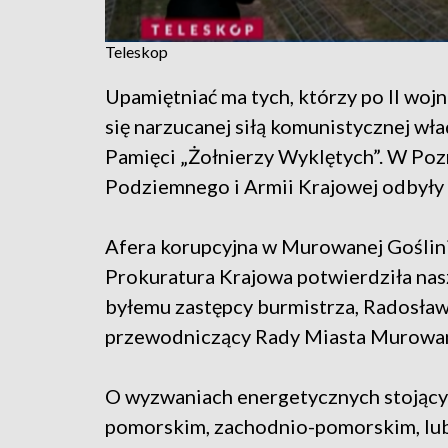
Teleskop
Upamiętniać ma tych, którzy po II wojn
się narzucanej siłą komunistycznej wł
Pamięci „Żołnierzy Wyklętych”. W Po
Podziemnego i Armii Krajowej odbyły
Afera korupcyjna w Murowanej Goślinie
Prokuratura Krajowa potwierdziła nas
byłemu zastępcy burmistrza, Radosław
przewodniczący Rady Miasta Murowana
O wyzwaniach energetycznych stojąc
pomorskim, zachodnio-pomorskim, lub