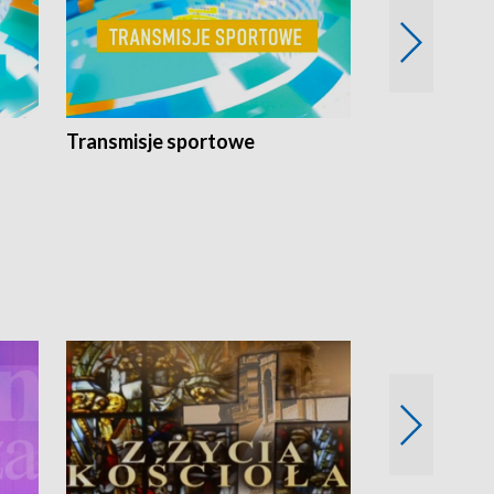
Transmisje sportowe
Reportaże s