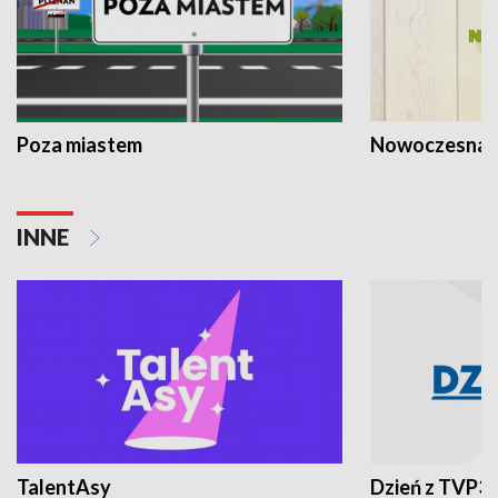
Poza miastem
Nowoczesna 
INNE
TalentAsy
Dzień z TVP3