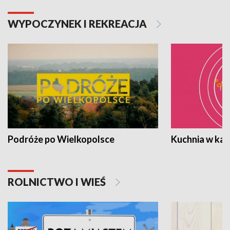
WYPOCZYNEK I REKREACJA
Podróże po Wielkopolsce
Kuchnia w ka
ROLNICTWO I WIEŚ