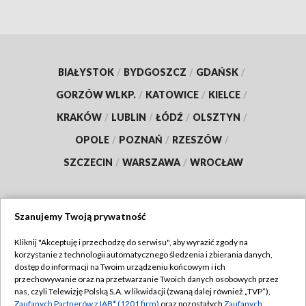
BIAŁYSTOK
/
BYDGOSZCZ
/
GDAŃSK
/
GORZÓW WLKP.
/
KATOWICE
/
KIELCE
/
KRAKÓW
/
LUBLIN
/
ŁÓDŹ
/
OLSZTYN
/
OPOLE
/
POZNAŃ
/
RZESZÓW
/
SZCZECIN
/
WARSZAWA
/
WROCŁAW
Szanujemy Twoją prywatność
Dołącz do nas:
Kliknij "Akceptuję i przechodzę do serwisu", aby wyrazić zgody na
korzystanie z technologii automatycznego śledzenia i zbierania danych,
TVP
dostęp do informacji na Twoim urządzeniu końcowym i ich
Abonament TVP
przechowywanie oraz na przetwarzanie Twoich danych osobowych przez
Regulamin TVP
nas, czyli Telewizję Polską S.A. w likwidacji (zwaną dalej również „TVP”),
Emisja w TVP
Zaufanych Partnerów z IAB* (1201 firm)
oraz pozostałych
Zaufanych
Polityka prywatności